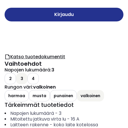
Kirjaudu
Katso tuotedokumentit
Vaihtoehdot
Napojen lukumäärä
:
3
2
3
4
Rungon väri
:
valkoinen
harmaa
musta
punainen
valkoinen
Tärkeimmät tuotetiedot
Napojen lukumäärä
-
3
Mitoitettu jatkuva virta Iu
-
16
A
Laitteen rakenne
-
koko laite kotelossa