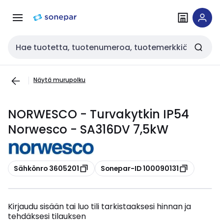
Siirry
Siirry
navigointiin
sisältöön
Haku
Näytä murupolku
NORWESCO - Turvakytkin IP54
Norwesco - SA316DV 7,5kW
Kopioi
Kopioi
Sähkönro 3605201
Sonepar-ID 100090131
Kirjaudu sisään tai luo tili tarkistaaksesi hinnan ja
tehdäksesi tilauksen