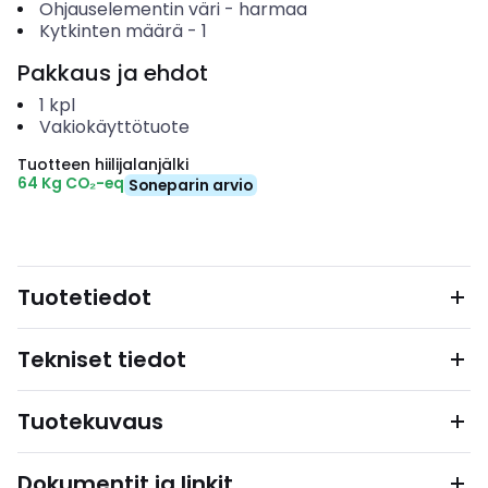
Ohjauselementin väri
-
harmaa
Kytkinten määrä
-
1
Pakkaus ja ehdot
1
kpl
Vakiokäyttötuote
Tuotteen hiilijalanjälki
64 Kg CO₂-eq
Soneparin arvio
Tuotetiedot
Tekniset tiedot
Tuotekuvaus
Dokumentit ja linkit