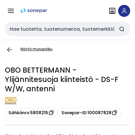
Siirry
Siirry
navigointiin
sisältöön
Haku
Näytä murupolku
OBO BETTERMANN -
Ylijännitesuoja kiinteistö - DS-F
W/W, antenni
Kopioi
Kopioi
Sähkönro 5808215
Sonepar-ID 100087828