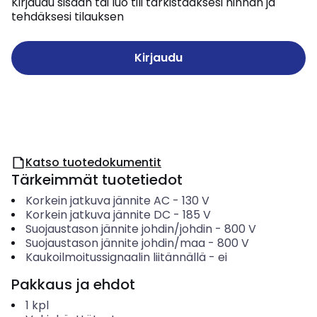
Kirjaudu sisään tai luo tili tarkistaaksesi hinnan ja
tehdäksesi tilauksen
Kirjaudu
Katso tuotedokumentit
Tärkeimmät tuotetiedot
Korkein jatkuva jännite AC
-
130
V
Korkein jatkuva jännite DC
-
185
V
Suojaustason jännite johdin/johdin
-
800
V
Suojaustason jännite johdin/maa
-
800
V
Kaukoilmoitussignaalin liitännällä
-
ei
Pakkaus ja ehdot
1
kpl