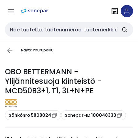
Siirry
Siirry
navigointiin
sisältöön
Haku
Näytä murupolku
OBO BETTERMANN -
Ylijännitesuoja kiinteistö -
MCD50B3+1, T1, 3L+N+PE
Kopioi
Kopioi
Sähkönro 5808024
Sonepar-ID 100048333