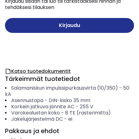
Kirjaudu sisään tai luo tili tarkistaaksesi hinnan ja
tehdäksesi tilauksen
Kirjaudu
Katso tuotedokumentit
Tärkeimmät tuotetiedot
Salamaniskun impulssipurkausvirta (10/350)
-
50
kA
Asennustapa
-
DIN-kisko 35 mm
Korkein jatkuva jännite AC
-
255
V
Varokealustan koko
-
8 TE (rasterimitta)
Jakelujärjestelmä DC
-
ei
Pakkaus ja ehdot