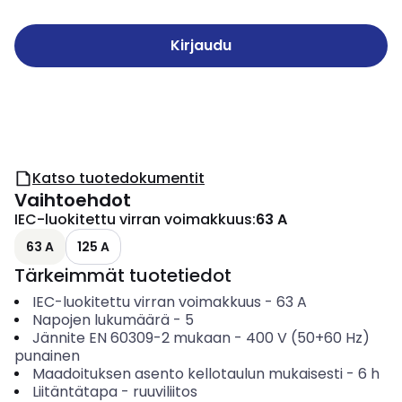
Kirjaudu
Katso tuotedokumentit
Vaihtoehdot
IEC-luokitettu virran voimakkuus
:
63 A
63 A
125 A
Tärkeimmät tuotetiedot
IEC-luokitettu virran voimakkuus
-
63
A
Napojen lukumäärä
-
5
Jännite EN 60309-2 mukaan
-
400 V (50+60 Hz)
punainen
Maadoituksen asento kellotaulun mukaisesti
-
6
h
Liitäntätapa
-
ruuviliitos