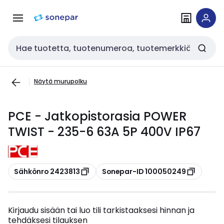
Siirry
Siirry
navigointiin
sisältöön
Haku
Näytä murupolku
PCE - Jatkopistorasia POWER
TWIST - 235-6 63A 5P 400V IP67
Kopioi
Kopioi
Sähkönro 2423813
Sonepar-ID 100050249
Kirjaudu sisään tai luo tili tarkistaaksesi hinnan ja
tehdäksesi tilauksen