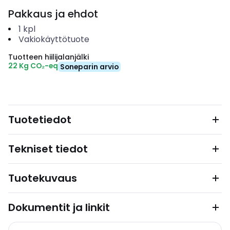
Pakkaus ja ehdot
1
kpl
Vakiokäyttötuote
Tuotteen hiilijalanjälki
22 Kg CO₂-eq
Soneparin arvio
Tuotetiedot
Tekniset tiedot
Tuotekuvaus
Dokumentit ja linkit