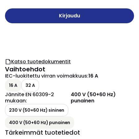
Kirjaudu
Katso tuotedokumentit
Vaihtoehdot
IEC-luokitettu virran voimakkuus
:
16 A
16 A
32 A
Jännite EN 60309-2
400 V (50+60 Hz)
mukaan
:
punainen
230 V (50+60 Hz) sininen
400 V (50+60 Hz) punainen
Tärkeimmät tuotetiedot