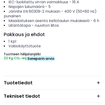
IEC-luokitettu virran voimakkuus
-
16
A
Napojen lukumäärä
-
5
Jännite EN 60309-2 mukaan
-
400 V (50+60 Hz)
punainen
Maadoituksen asento kellotaulun mukaisesti
-
6
h
Liitäntätapa
-
ruuviton liitos
Pakkaus ja ehdot
1
kpl
Vakiokäyttötuote
Tuotteen hiilijalanjälki
22 Kg CO₂-eq
Soneparin arvio
Tuotetiedot
Tekniset tiedot