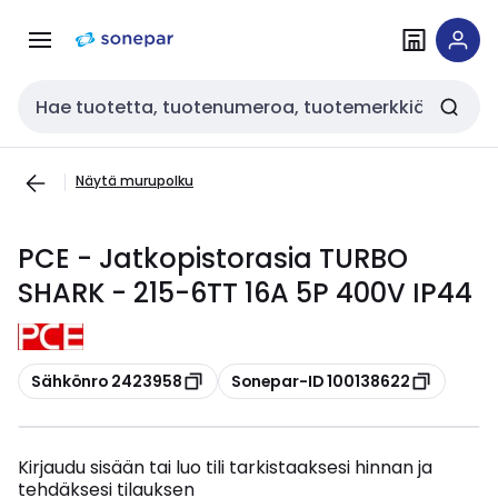
Siirry
Siirry
navigointiin
sisältöön
Haku
Näytä murupolku
PCE - Jatkopistorasia TURBO
SHARK - 215-6TT 16A 5P 400V IP44
Kopioi
Kopioi
Sähkönro 2423958
Sonepar-ID 100138622
Kirjaudu sisään tai luo tili tarkistaaksesi hinnan ja
tehdäksesi tilauksen