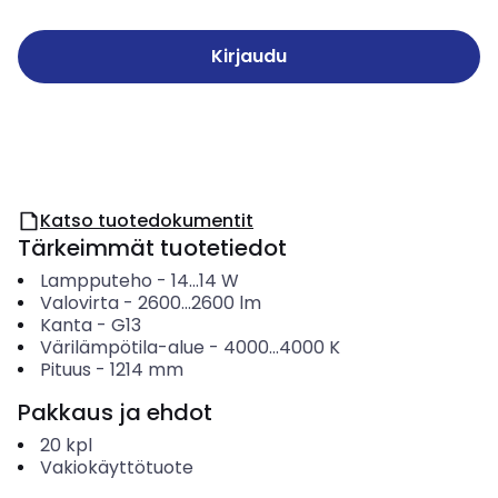
Kirjaudu
Katso tuotedokumentit
Tärkeimmät tuotetiedot
Lampputeho
-
14...14
W
Valovirta
-
2600...2600
lm
Kanta
-
G13
Värilämpötila-alue
-
4000...4000
K
Pituus
-
1214
mm
Pakkaus ja ehdot
20
kpl
Vakiokäyttötuote