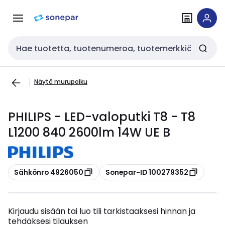
Siirry
Siirry
navigointiin
sisältöön
Haku
Näytä murupolku
PHILIPS - LED-valoputki T8 - T8
L1200 840 2600lm 14W UE B
Kopioi
Kopioi
Sähkönro 4926050
Sonepar-ID 100279352
Kirjaudu sisään tai luo tili tarkistaaksesi hinnan ja
tehdäksesi tilauksen