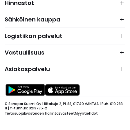
Hinnastot
Sähköinen kauppa
Logistiikan palvelut
Vastuullisuus
Asiakaspalvelu
© Sonepar Suomi Oy | Ritakuja 2, PL 88, 01740 VANTAA | Puh. 010 283
11 | Y-tunnus: 0213785-2
Tietosuoja
Evästeiden hallinta
Evästeet
Myyntiehdot