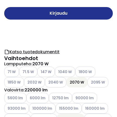
Kirjaudu
Katso tuotedokumentit
Vaihtoehdot
Lampputeho
:
2070 W
Katso käytettävissä olevat vaihtoehdot
Katso käytettävissä olevat vaihtoehdot
Katso käytettävissä olevat vaihtoehdot
Katso käytettävissä olevat vaiht
Katso käytettävissä ol
71 W
71.5 W
147 W
1040 W
1800 W
Katso käytettävissä olevat vaihtoehdot
Katso käytettävissä olevat vaihtoehdot
Katso käytettävissä olevat vaihtoehdot
Katso käytettäv
1850 W
2032 W
2040 W
2070 W
2095 W
Valovirta
:
220000 lm
Katso käytettävissä olevat vaihtoehdot
Katso käytettävissä olevat vaihtoehdot
Katso käytettävissä olevat vaihtoehd
Katso käytettävissä ole
5600 lm
6000 lm
12750 lm
90000 lm
Katso käytettävissä olevat vaihtoehdot
Katso käytettävissä olevat vaihtoehdot
Katso käytettävissä olevat vaiht
Katso käytettäviss
93000 lm
100000 lm
155000 lm
160000 lm
Katso käytettävissä olevat vaihtoehdot
Katso käytettävissä olevat vaihtoehdot
Katso käytettävis