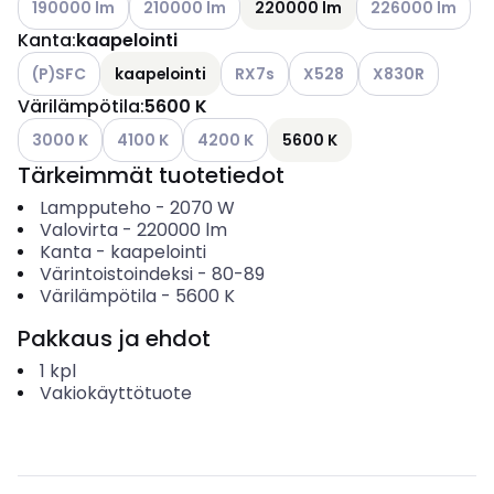
190000 lm
210000 lm
220000 lm
226000 lm
Kanta
:
kaapelointi
Katso käytettävissä olevat vaihtoehdot
Katso käytettävissä olevat vaihtoe
Katso käytettävissä oleva
Katso käytettävi
(P)SFC
kaapelointi
RX7s
X528
X830R
Värilämpötila
:
5600 K
Katso käytettävissä olevat vaihtoehdot
Katso käytettävissä olevat vaihtoehdot
Katso käytettävissä olevat vaihtoehdot
3000 K
4100 K
4200 K
5600 K
Tärkeimmät tuotetiedot
Lampputeho
-
2070
W
Valovirta
-
220000
lm
Kanta
-
kaapelointi
Värintoistoindeksi
-
80-89
Värilämpötila
-
5600
K
Pakkaus ja ehdot
1
kpl
Vakiokäyttötuote