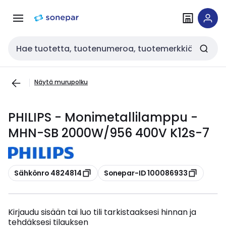
Siirry
Siirry
navigointiin
sisältöön
Haku
Näytä murupolku
PHILIPS - Monimetallilamppu -
MHN-SB 2000W/956 400V K12s-7
Kopioi
Kopioi
Sähkönro 4824814
Sonepar-ID 100086933
Kirjaudu sisään tai luo tili tarkistaaksesi hinnan ja
tehdäksesi tilauksen