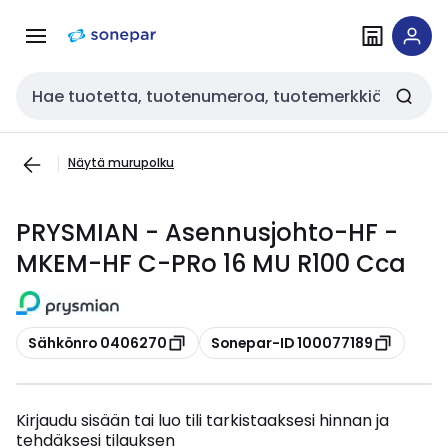
Siirry
Siirry
navigointiin
sisältöön
Haku
Näytä murupolku
PRYSMIAN - Asennusjohto-HF -
MKEM-HF C-PRo 16 MU R100 Cca
Kopioi
Kopioi
Sähkönro 0406270
Sonepar-ID 100077189
Kirjaudu sisään tai luo tili tarkistaaksesi hinnan ja
tehdäksesi tilauksen