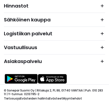
Hinnastot
Sähköinen kauppa
Logistiikan palvelut
Vastuullisuus
Asiakaspalvelu
© Sonepar Suomi Oy | Ritakuja 2, PL 88, 01740 VANTAA | Puh. 010 283
11 | Y-tunnus: 0213785-2
Tietosuoja
Evästeiden hallinta
Evästeet
Myyntiehdot