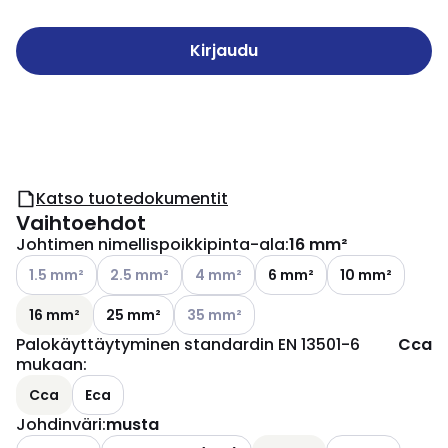
Kirjaudu
Katso tuotedokumentit
Vaihtoehdot
Johtimen nimellispoikkipinta-ala
:
16 mm²
Katso käytettävissä olevat vaihtoehdot
Katso käytettävissä olevat vaihtoehdot
Katso käytettävissä olevat vaihtoehd
1.5 mm²
2.5 mm²
4 mm²
6 mm²
10 mm²
Katso käytettävissä olevat vaihtoehdo
16 mm²
25 mm²
35 mm²
Palokäyttäytyminen standardin EN 13501-6
Cca
mukaan
:
Cca
Eca
Johdinväri
:
musta
Katso käytettävissä olevat vaihtoehdot
Katso käytettävi