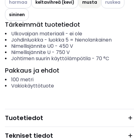
harmaa
keltavihreä (kevi)
musta
ruskea
sininen
Tärkeimmät tuotetiedot
Ulkovaipan materiaali
-
ei ole
Johdinluokka
-
luokka 5 = hienolankainen
Nimellisjännite U0
-
450
V
Nimellisjännite U
-
750
V
Johtimen suurin käyttölämpötila
-
70
°C
Pakkaus ja ehdot
100
metri
Vakiokäyttötuote
Tuotetiedot
Tekniset tiedot