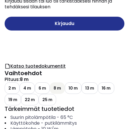
Kirjaudu sisään tai luo tili tarkistaaksesi hinnan ja
tehdäksesi tilauksen
Kirjaudu
Katso tuotedokumentit
Vaihtoehdot
Pituus
:
8 m
2 m
4 m
6 m
8 m
10 m
13 m
16 m
19 m
22 m
25 m
Tärkeimmät tuotetiedot
Suurin pitolämpötila
-
65
°C
Käyttökohde
-
putkilämmitys
Lämpöteho
-
10
W/m