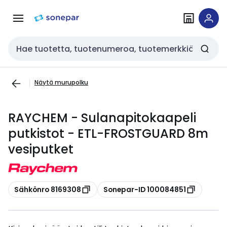
Siirry
Siirry
navigointiin
sisältöön
Haku
Näytä murupolku
RAYCHEM - Sulanapitokaapeli
putkistot - ETL-FROSTGUARD 8m
vesiputket
Kopioi
Kopioi
Sähkönro 8169308
Sonepar-ID 100084851