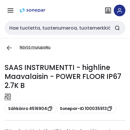
Siirry
Siirry
navigointiin
sisältöön
Haku
Näytä murupolku
SAAS INSTRUMENTTI - highline
Maavalaisin - POWER FLOOR IP67
2.7K B
Kopioi
Kopioi
Sähkönro 4516904
Sonepar-ID 100035913