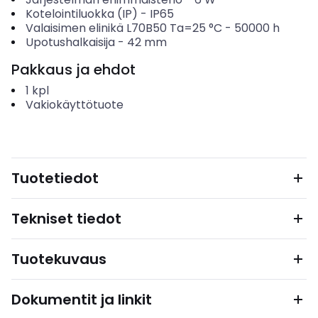
Kotelointiluokka (IP)
-
IP65
Valaisimen elinikä L70B50 Ta=25 °C
-
50000
h
Upotushalkaisija
-
42
mm
Pakkaus ja ehdot
1
kpl
Vakiokäyttötuote
Tuotetiedot
Tekniset tiedot
Tuotekuvaus
Dokumentit ja linkit