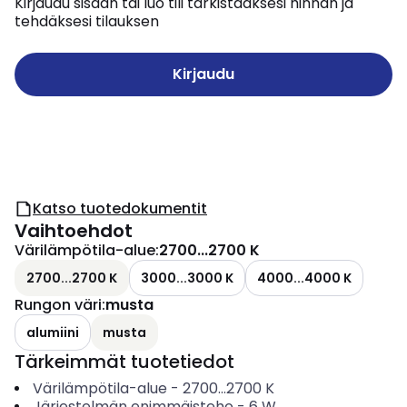
Kirjaudu sisään tai luo tili tarkistaaksesi hinnan ja
tehdäksesi tilauksen
Kirjaudu
Katso tuotedokumentit
Vaihtoehdot
Värilämpötila-alue
:
2700...2700 K
2700...2700 K
3000...3000 K
4000...4000 K
Rungon väri
:
musta
alumiini
musta
Tärkeimmät tuotetiedot
Värilämpötila-alue
-
2700...2700
K
Järjestelmän enimmäisteho
-
6
W