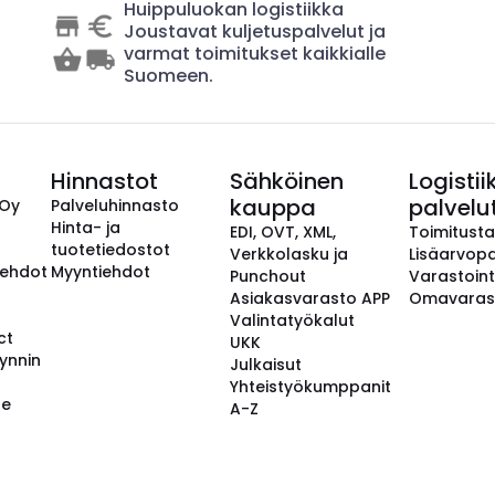
Huippuluokan logistiikka
Joustavat kuljetuspalvelut ja
varmat toimitukset kaikkialle
Suomeen.
Hinnastot
Sähköinen
Logistii
kauppa
palvelu
 Oy
Palveluhinnasto
Hinta- ja
EDI, OVT, XML,
Toimitust
tuotetiedostot
Verkkolasku ja
Lisäarvopa
aehdot
Myyntiehdot
Punchout
Varastoint
Asiakasvarasto APP
Omavaras
Valintatyökalut
ct
UKK
ynnin
Julkaisut
Yhteistyökumppanit
se
A-Z