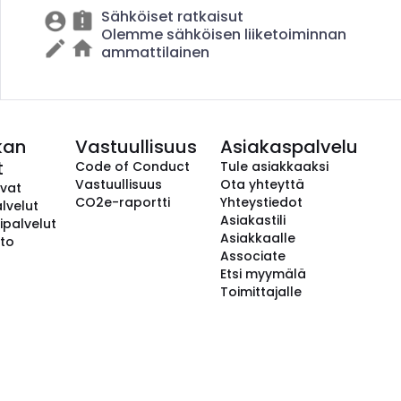
Sähköiset ratkaisut
Olemme sähköisen liiketoiminnan
ammattilainen
kan
Vastuullisuus
Asiakaspalvelu
t
Code of Conduct
Tule asiakkaaksi
Vastuullisuus
Ota yhteyttä
avat
CO2e-raportti
Yhteystiedot
lvelut
Asiakastili
ipalvelut
Asiakkaalle
to
Associate
Etsi myymälä
Toimittajalle