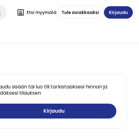
Etsi myymälä
Tule asiakkaaksi
Kirjaudu
jaudu sisään tai luo tili tarkistaaksesi hinnan ja
däksesi tilauksen
Kirjaudu