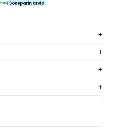
₂-eq
Soneparin arvio