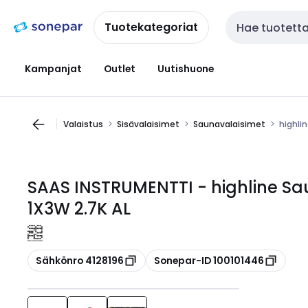
Siirry
Siirry
navigointiin
sisältöön
Tuotekategoriat
Haku
Kampanjat
Outlet
Uutishuone
Valaistus
Sisävalaisimet
Saunavalaisimet
highli
SAAS INSTRUMENTTI - highline Sa
1X3W 2.7K AL
Kopioi
Kopioi
Sähkönro 4128196
Sonepar-ID 100101446