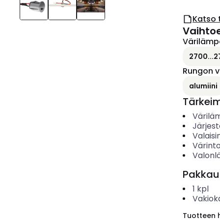
Katso 
Vaihto
Värilämp
2700...2
Rungon v
alumiini
Tärkei
Värilä
Järjes
Valais
Värinto
Valonl
Pakkau
1
kpl
Vakiok
Tuotteen hi