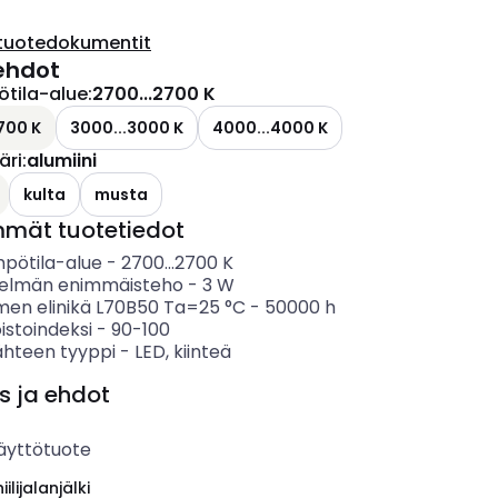
tuotedokumentit
ehdot
ötila-alue
:
2700...2700 K
700 K
3000...3000 K
4000...4000 K
äri
:
alumiini
kulta
musta
mmät tuotetiedot
mpötila-alue
-
2700...2700
K
telmän enimmäisteho
-
3
W
imen elinikä L70B50 Ta=25 °C
-
50000
h
istoindeksi
-
90-100
ähteen tyyppi
-
LED, kiinteä
s ja ehdot
äyttötuote
ilijalanjälki