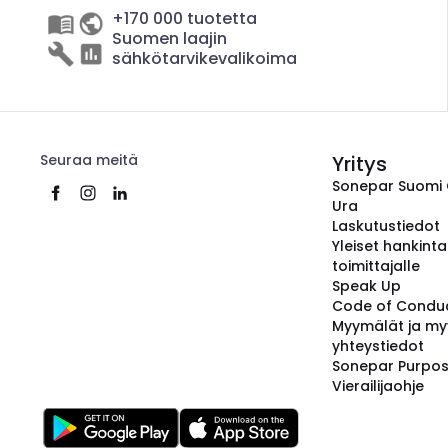
+170 000 tuotetta
Suomen laajin
sähkötarvikevalikoima
Seuraa meitä
Yritys
Sonepar Suomi
Ura
Laskutustiedot
Yleiset hankint
toimittajalle
Speak Up
Code of Condu
Myymälät ja my
yhteystiedot
Sonepar Purpo
Vierailijaohje