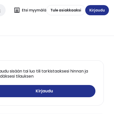
Etsi myymälä
Tule asiakkaaksi
Kirjaudu
jaudu sisään tai luo tili tarkistaaksesi hinnan ja
däksesi tilauksen
Kirjaudu