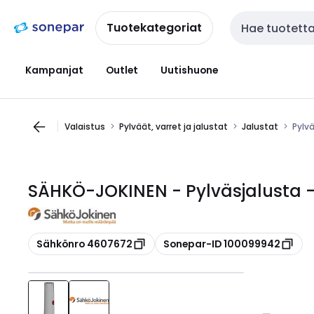
Siirry
Siirry
navigointiin
sisältöön
Tuotekategoriat
Haku
Kampanjat
Outlet
Uutishuone
Valaistus
Pylväät, varret ja jalustat
Jalustat
Pylvä
SÄHKÖ-JOKINEN - Pylväsjalusta -
Kopioi
Kopioi
Sähkönro 4607672
Sonepar-ID 100099942