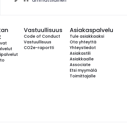
ammattilainen
kan
Vastuullisuus
Asiakaspalvelu
t
Code of Conduct
Tule asiakkaaksi
Vastuullisuus
Ota yhteyttä
avat
CO2e-raportti
Yhteystiedot
lvelut
Asiakastili
ipalvelut
Asiakkaalle
to
Associate
Etsi myymälä
Toimittajalle