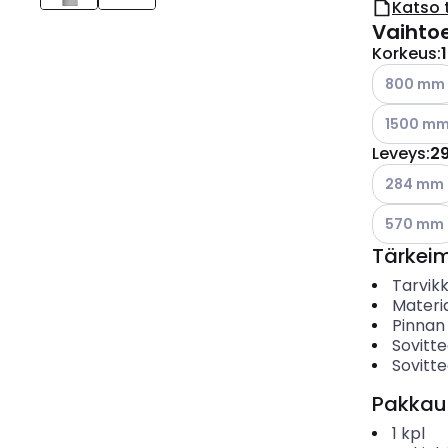
Katso 
Vaihto
Korkeus
:
Katso käyt
800 mm
Katso käyt
1500 m
Leveys
:
2
Katso käyt
284 mm
Katso käyt
570 mm
Tärkei
Tarvik
Materia
Pinnan
Sovitte
Sovitte
Pakkau
1
kpl