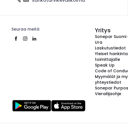
sähkötarvikevalikoima
Seuraa meitä
Yritys
Sonepar Suomi
Ura
Laskutustiedot
Yleiset hankint
toimittajalle
Speak Up
Code of Condu
Myymälät ja my
yhteystiedot
Sonepar Purpo
Vierailijaohje