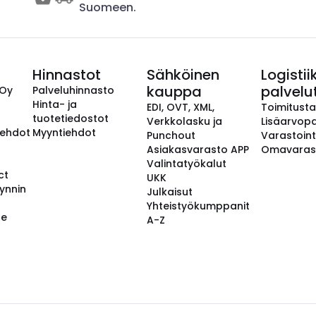
Suomeen.
Hinnastot
Sähköinen
Logistii
kauppa
palvelu
 Oy
Palveluhinnasto
Hinta- ja
EDI, OVT, XML,
Toimitust
tuotetiedostot
Verkkolasku ja
Lisäarvopa
aehdot
Myyntiehdot
Punchout
Varastoint
Asiakasvarasto APP
Omavaras
Valintatyökalut
ct
UKK
ynnin
Julkaisut
Yhteistyökumppanit
se
A-Z