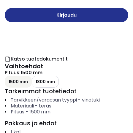
Kirjaudu
Katso tuotedokumentit
Vaihtoehdot
Pituus
:
1500 mm
1500 mm
1800 mm
Tärkeimmät tuotetiedot
Tarvikkeen/varaosan tyyppi
-
vinotuki
Materiaali
-
teräs
Pituus
-
1500
mm
Pakkaus ja ehdot
1
kpl