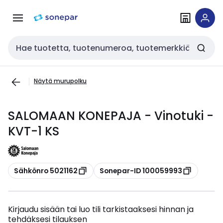
Siirry
Siirry
navigointiin
sisältöön
Haku
Näytä murupolku
SALOMAAN KONEPAJA - Vinotuki -
KVT-1 KS
Kopioi
Kopioi
Sähkönro 5021162
Sonepar-ID 100059993
Kirjaudu sisään tai luo tili tarkistaaksesi hinnan ja
tehdäksesi tilauksen