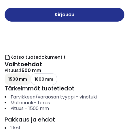
Kirjaudu
Katso tuotedokumentit
Vaihtoehdot
Pituus
:
1500 mm
1500 mm
1800 mm
Tärkeimmät tuotetiedot
Tarvikkeen/varaosan tyyppi
-
vinotuki
Materiaali
-
teräs
Pituus
-
1500
mm
Pakkaus ja ehdot
1
kpl