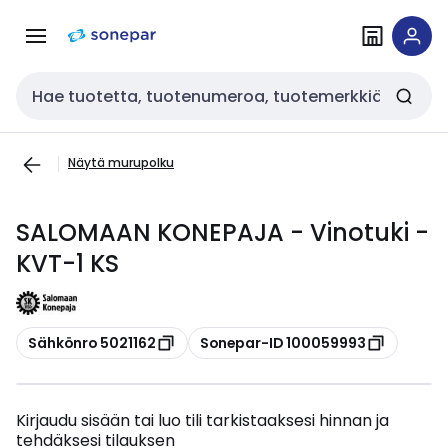
Siirry
Siirry
navigointiin
sisältöön
Haku
Näytä murupolku
SALOMAAN KONEPAJA - Vinotuki -
KVT-1 KS
Kopioi
Kopioi
Sähkönro 5021162
Sonepar-ID 100059993
Kirjaudu sisään tai luo tili tarkistaaksesi hinnan ja
tehdäksesi tilauksen