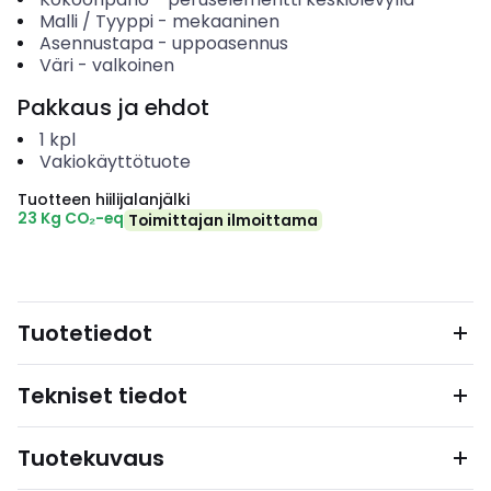
Malli / Tyyppi
-
mekaaninen
Asennustapa
-
uppoasennus
Väri
-
valkoinen
Pakkaus ja ehdot
1
kpl
Vakiokäyttötuote
Tuotteen hiilijalanjälki
23 Kg CO₂-eq
Toimittajan ilmoittama
Tuotetiedot
Tekniset tiedot
Tuotekuvaus