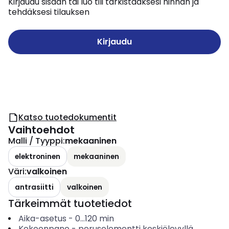
Kirjaudu sisään tai luo tili tarkistaaksesi hinnan ja
tehdäksesi tilauksen
Kirjaudu
Katso tuotedokumentit
Vaihtoehdot
Malli / Tyyppi
:
mekaaninen
elektroninen
mekaaninen
Väri
:
valkoinen
antrasiitti
valkoinen
Tärkeimmät tuotetiedot
Aika-asetus
-
0...120
min
Kokoonpano
-
peruselementti keskiölevyllä