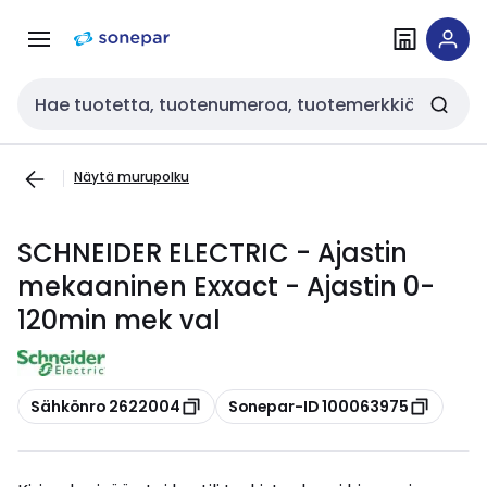
Siirry
Siirry
navigointiin
sisältöön
Haku
Näytä murupolku
SCHNEIDER ELECTRIC - Ajastin
mekaaninen Exxact - Ajastin 0-
120min mek val
Kopioi
Kopioi
Sähkönro 2622004
Sonepar-ID 100063975