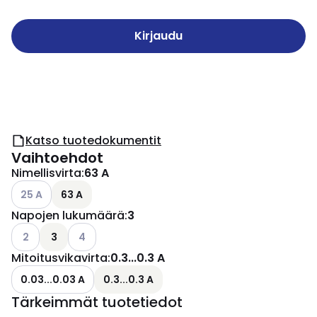
Kirjaudu
Katso tuotedokumentit
Vaihtoehdot
Nimellisvirta
:
63 A
Katso käytettävissä olevat vaihtoehdot
25 A
63 A
Napojen lukumäärä
:
3
Katso käytettävissä olevat vaihtoehdot
Katso käytettävissä olevat vaihtoehdot
2
3
4
Mitoitusvikavirta
:
0.3...0.3 A
0.03...0.03 A
0.3...0.3 A
Tärkeimmät tuotetiedot