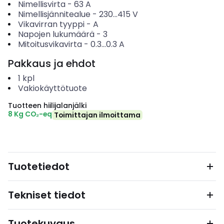
Nimellisvirta
-
63
A
Nimellisjännitealue
-
230...415
V
Vikavirran tyyppi
-
A
Napojen lukumäärä
-
3
Mitoitusvikavirta
-
0.3...0.3
A
Pakkaus ja ehdot
1
kpl
Vakiokäyttötuote
Tuotteen hiilijalanjälki
8 Kg CO₂-eq
Toimittajan ilmoittama
Tuotetiedot
Tekniset tiedot
Tuotekuvaus