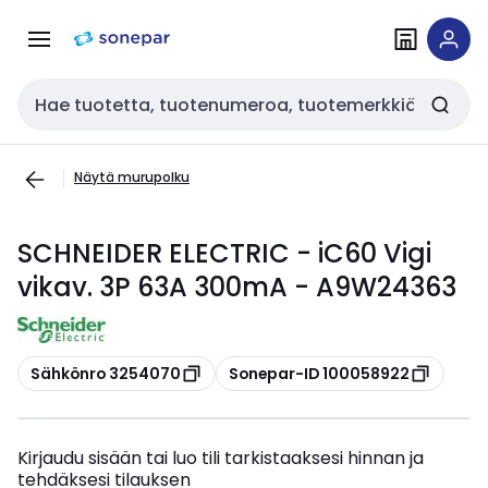
Siirry
Siirry
navigointiin
sisältöön
Haku
Näytä murupolku
SCHNEIDER ELECTRIC - iC60 Vigi
vikav. 3P 63A 300mA - A9W24363
Kopioi
Kopioi
Sähkönro 3254070
Sonepar-ID 100058922
Kirjaudu sisään tai luo tili tarkistaaksesi hinnan ja
tehdäksesi tilauksen