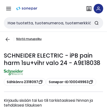
Siirry
Siirry
navigointiin
sisältöön
Haku
Näytä murupolku
SCHNEIDER ELECTRIC - iPB pain
harm 1su+vihr valo 24 - A9E18038
Kopioi
Kopioi
Sähkönro 2318097
Sonepar-ID 100049963
Kirjaudu sisään tai luo tili tarkistaaksesi hinnan ja
tehdäksesi tilauksen