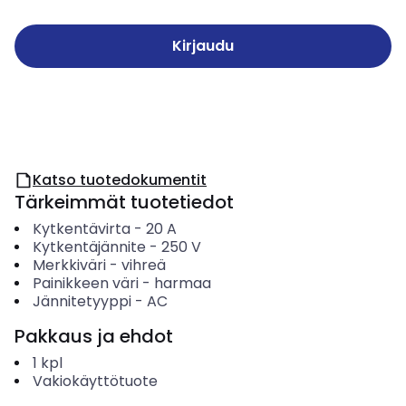
Kirjaudu
Katso tuotedokumentit
Tärkeimmät tuotetiedot
Kytkentävirta
-
20
A
Kytkentäjännite
-
250
V
Merkkiväri
-
vihreä
Painikkeen väri
-
harmaa
Jännitetyyppi
-
AC
Pakkaus ja ehdot
1
kpl
Vakiokäyttötuote