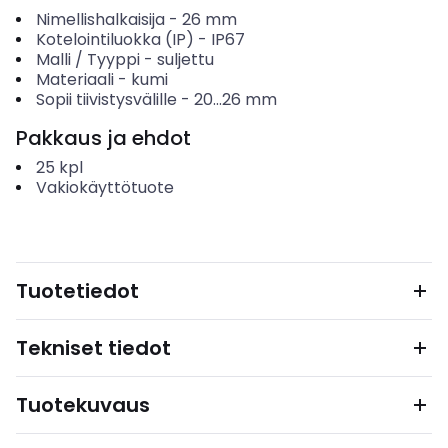
Nimellishalkaisija
-
26
mm
Kotelointiluokka (IP)
-
IP67
Malli / Tyyppi
-
suljettu
Materiaali
-
kumi
Sopii tiivistysvälille
-
20...26
mm
Pakkaus ja ehdot
25
kpl
Vakiokäyttötuote
Tuotetiedot
Tekniset tiedot
Tuotekuvaus