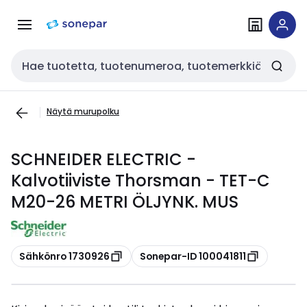
Siirry
Siirry
navigointiin
sisältöön
Haku
Näytä murupolku
SCHNEIDER ELECTRIC -
Kalvotiiviste Thorsman - TET-C
M20-26 METRI ÖLJYNK. MUS
Kopioi
Kopioi
Sähkönro 1730926
Sonepar-ID 100041811