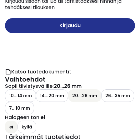
Kirjaudu sisään tai luo tili tarkistaaksesi hinnan ja
tehdäksesi tilauksen
Kirjaudu
Katso tuotedokumentit
Vaihtoehdot
Sopii tiivistysvälille
:
20...26 mm
10...14 mm
14...20 mm
20...26 mm
26...35 mm
7...10 mm
Halogeeniton
:
ei
ei
kyllä
Tärkeimmät tuotetiedot