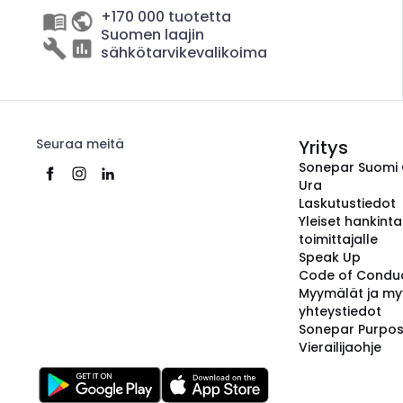
+170 000 tuotetta
Suomen laajin
sähkötarvikevalikoima
Seuraa meitä
Yritys
Sonepar Suomi
Ura
Laskutustiedot
Yleiset hankint
toimittajalle
Speak Up
Code of Condu
Myymälät ja my
yhteystiedot
Sonepar Purpo
Vierailijaohje