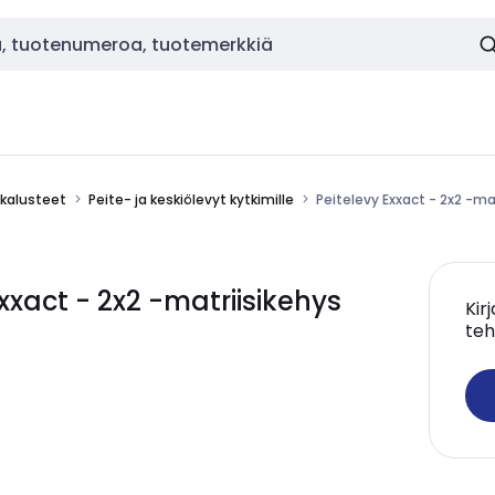
okalusteet
Peite- ja keskiölevyt kytkimille
Peitelevy Exxact - 2x2 -ma
xact - 2x2 -matriisikehys
Kir
teh