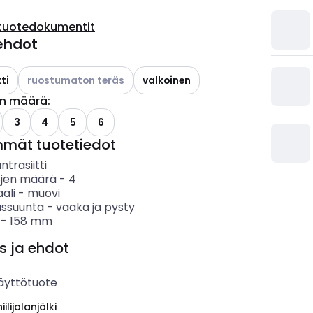
tuotedokumentit
ehdot
Katso käytettävissä olevat vaihtoehdot
ti
ruostumaton teräs
valkoinen
en määrä
:
3
4
5
6
mmät tuotetiedot
ntrasiitti
öjen määrä
-
4
ali
-
muovi
ssuunta
-
vaaka ja pysty
-
158
mm
s ja ehdot
äyttötuote
ilijalanjälki