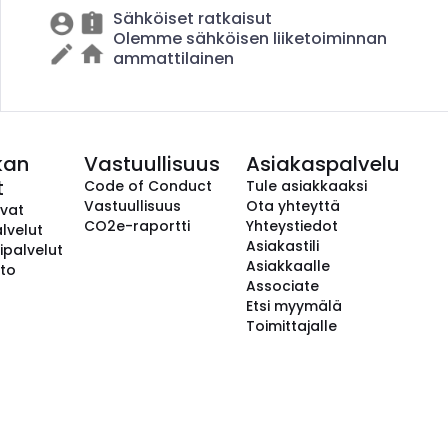
Sähköiset ratkaisut
Olemme sähköisen liiketoiminnan
ammattilainen
kan
Vastuullisuus
Asiakaspalvelu
t
Code of Conduct
Tule asiakkaaksi
Vastuullisuus
Ota yhteyttä
avat
CO2e-raportti
Yhteystiedot
lvelut
Asiakastili
ipalvelut
Asiakkaalle
to
Associate
Etsi myymälä
Toimittajalle