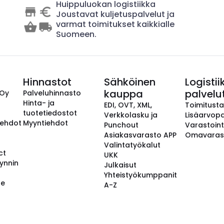
Huippuluokan logistiikka
Joustavat kuljetuspalvelut ja
varmat toimitukset kaikkialle
Suomeen.
Hinnastot
Sähköinen
Logistii
kauppa
palvelu
 Oy
Palveluhinnasto
Hinta- ja
EDI, OVT, XML,
Toimitust
tuotetiedostot
Verkkolasku ja
Lisäarvopa
aehdot
Myyntiehdot
Punchout
Varastoint
Asiakasvarasto APP
Omavaras
Valintatyökalut
ct
UKK
ynnin
Julkaisut
Yhteistyökumppanit
se
A-Z