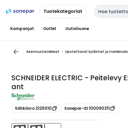
Siirry
Siirry
navigointiin
sisältöön
Tuotekategoriat
Haku
Kampanjat
Outlet
Uutishuone
Asennustarvikkeet
Upotettavat kytkimet ja merkkival
SCHNEIDER ELECTRIC - Peitelevy Ex
ant
Kopioi
Kopioi
Sähkönro 2125010
Sonepar-ID 100090311