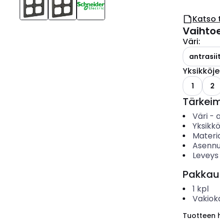
Katso 
Vaihto
Väri
:
antrasiit
Yksikköj
1
2
Tärkei
Väri
-
a
Yksikk
Materia
Asennu
Leveys
Pakkau
1
kpl
Vakiok
Tuotteen hi