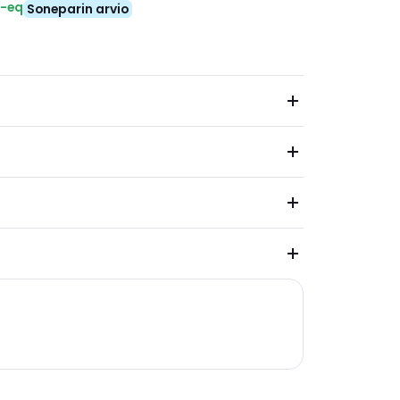
₂-eq
Soneparin arvio