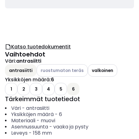
Katso tuotedokumentit
Vaihtoehdot
Väri
:
antrasiitti
Katso käytettävissä olevat vaihtoehdot
antrasiitti
ruostumaton teräs
valkoinen
Yksikköjen määrä
:
6
1
2
3
4
5
6
Tärkeimmät tuotetiedot
Väri
-
antrasiitti
Yksikköjen määrä
-
6
Materiaali
-
muovi
Asennussuunta
-
vaaka ja pysty
Leveys
-
158
mm