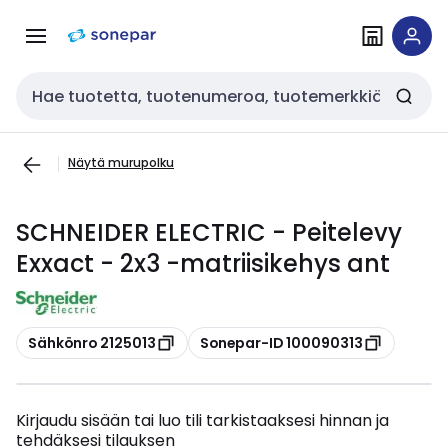
Siirry
Siirry
navigointiin
sisältöön
Haku
Näytä murupolku
SCHNEIDER ELECTRIC - Peitelevy
Exxact - 2x3 -matriisikehys ant
Kopioi
Kopioi
Sähkönro 2125013
Sonepar-ID 100090313
Kirjaudu sisään tai luo tili tarkistaaksesi hinnan ja
tehdäksesi tilauksen