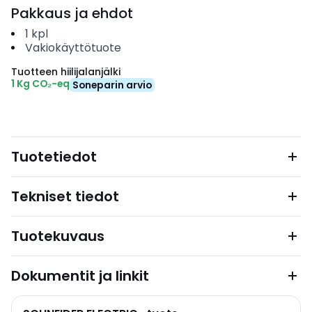
Pakkaus ja ehdot
1
kpl
Vakiokäyttötuote
Tuotteen hiilijalanjälki
1 Kg CO₂-eq
Soneparin arvio
Tuotetiedot
Tekniset tiedot
Tuotekuvaus
Dokumentit ja linkit