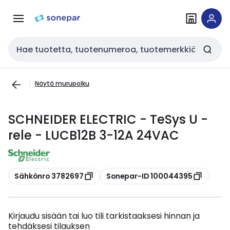
Siirry
Siirry
navigointiin
sisältöön
Haku
Näytä murupolku
SCHNEIDER ELECTRIC - TeSys U -
rele - LUCB12B 3-12A 24VAC
Kopioi
Kopioi
Sähkönro 3782697
Sonepar-ID 100044395
Kirjaudu sisään tai luo tili tarkistaaksesi hinnan ja
tehdäksesi tilauksen