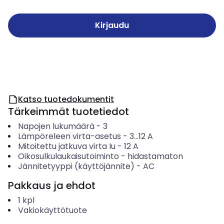
Kirjaudu
Katso tuotedokumentit
Tärkeimmät tuotetiedot
Napojen lukumäärä
-
3
Lämpöreleen virta-asetus
-
3...12
A
Mitoitettu jatkuva virta Iu
-
12
A
Oikosulkulaukaisutoiminto
-
hidastamaton
Jännitetyyppi (käyttöjännite)
-
AC
Pakkaus ja ehdot
1
kpl
Vakiokäyttötuote