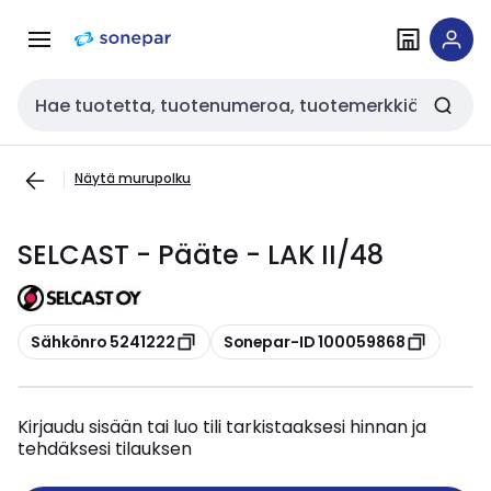
Siirry
Siirry
navigointiin
sisältöön
Haku
Näytä murupolku
SELCAST - Pääte - LAK II/48
Kopioi
Kopioi
Sähkönro 5241222
Sonepar-ID 100059868
Kirjaudu sisään tai luo tili tarkistaaksesi hinnan ja
tehdäksesi tilauksen