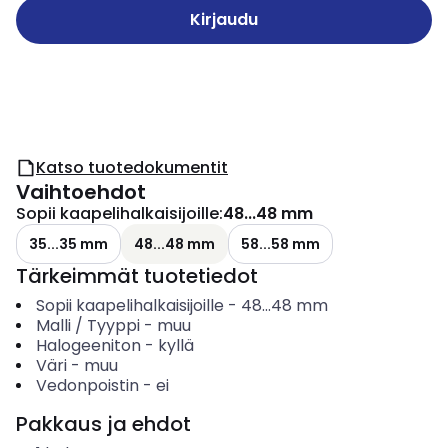
Kirjaudu
Katso tuotedokumentit
Vaihtoehdot
Sopii kaapelihalkaisijoille
:
48...48 mm
35...35 mm
48...48 mm
58...58 mm
Tärkeimmät tuotetiedot
Sopii kaapelihalkaisijoille
-
48...48
mm
Malli / Tyyppi
-
muu
Halogeeniton
-
kyllä
Väri
-
muu
Vedonpoistin
-
ei
Pakkaus ja ehdot