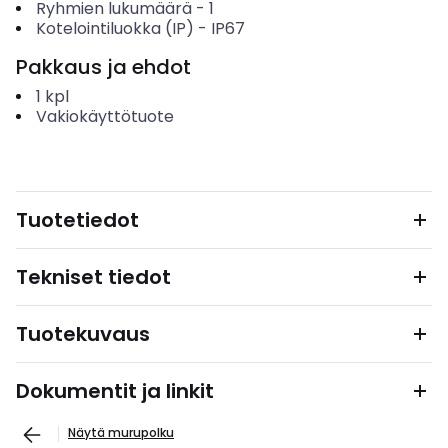
Ryhmien lukumäärä
-
1
Kotelointiluokka (IP)
-
IP67
Pakkaus ja ehdot
1
kpl
Vakiokäyttötuote
Tuotetiedot
Tekniset tiedot
Tuotekuvaus
Dokumentit ja linkit
Näytä murupolku