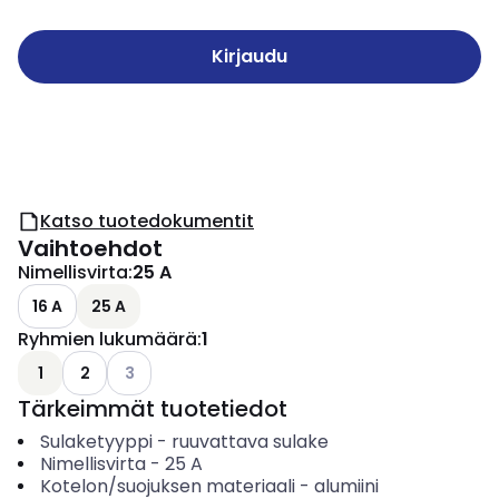
Kirjaudu
Katso tuotedokumentit
Vaihtoehdot
Nimellisvirta
:
25 A
16 A
25 A
Ryhmien lukumäärä
:
1
Katso käytettävissä olevat vaihtoehdot
1
2
3
Tärkeimmät tuotetiedot
Sulaketyyppi
-
ruuvattava sulake
Nimellisvirta
-
25
A
Kotelon/suojuksen materiaali
-
alumiini