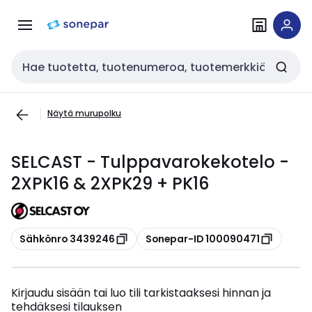
Siirry
Siirry
navigointiin
sisältöön
Haku
Näytä murupolku
SELCAST - Tulppavarokekotelo -
2XPK16 & 2XPK29 + PK16
Kopioi
Kopioi
Sähkönro 3439246
Sonepar-ID 100090471
Kirjaudu sisään tai luo tili tarkistaaksesi hinnan ja
tehdäksesi tilauksen