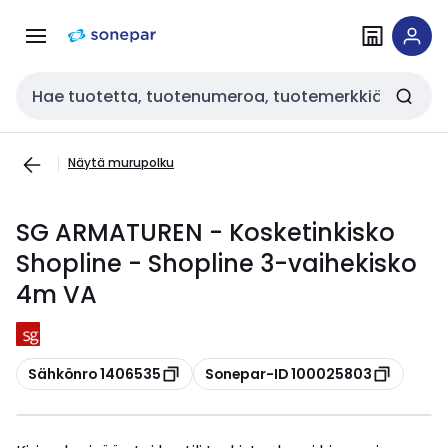
Siirry
Siirry
navigointiin
sisältöön
Haku
Näytä murupolku
SG ARMATUREN - Kosketinkisko
Shopline - Shopline 3-vaihekisko
4m VA
Kopioi
Kopioi
Sähkönro 1406535
Sonepar-ID 100025803