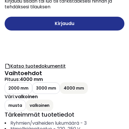
Kirjaudu sisään tai luo tili tarkistaaksesi hinnan ja
tehdäksesi tilauksen
Kirjaudu
Katso tuotedokumentit
Vaihtoehdot
Pituus
:
4000 mm
2000 mm
3000 mm
4000 mm
Väri
:
valkoinen
musta
valkoinen
Tärkeimmät tuotetiedot
Ryhmien/vaiheiden lukumäärä
-
3
Nimellisjännitealue
-
220...250
V