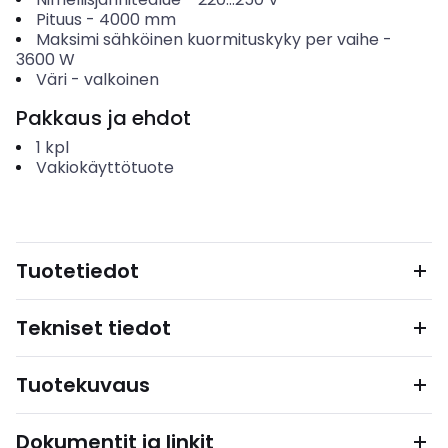
Pituus
-
4000
mm
Maksimi sähköinen kuormituskyky per vaihe
-
3600
W
Väri
-
valkoinen
Pakkaus ja ehdot
1
kpl
Vakiokäyttötuote
Tuotetiedot
Tekniset tiedot
Tuotekuvaus
Dokumentit ja linkit