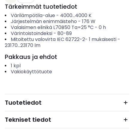
Tärkeimmät tuotetiedot
Värilämpötila-alue
-
4000...4000
K
Järjestelmän enimmäisteho
-
176
W
Valaisimen elinikä L70B50 Ta=25 °C
-
0
h
Värintoistoindeksi
-
80-89
Mitoitettu valovirta IEC 62722-2- 1 mukaisesti
-
23170...23170
lm
Pakkaus ja ehdot
1
kpl
Vakiokäyttötuote
Tuotetiedot
Tekniset tiedot