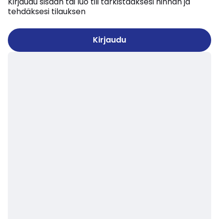
Kirjaudu sisään tai luo tili tarkistaaksesi hinnan ja
tehdäksesi tilauksen
Kirjaudu