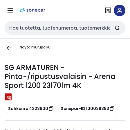
Siirry
Siirry
navigointiin
sisältöön
Haku
Näytä murupolku
SG ARMATUREN -
Pinta-/ripustusvalaisin - Arena
Sport 1200 23170lm 4K
Kopioi
Kopioi
Sähkönro 4223900
Sonepar-ID 100039383