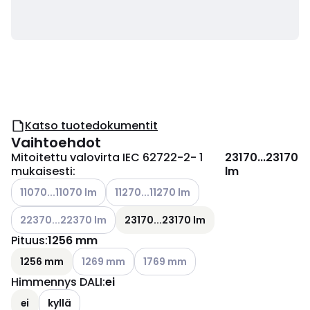
Katso tuotedokumentit
Vaihtoehdot
Mitoitettu valovirta IEC 62722-2- 1
23170...23170
mukaisesti
:
lm
Katso käytettävissä olevat vaihtoehdot
Katso käytettävissä olevat vaihtoehdot
11070...11070 lm
11270...11270 lm
Katso käytettävissä olevat vaihtoehdot
22370...22370 lm
23170...23170 lm
Pituus
:
1256 mm
Katso käytettävissä olevat vaihtoehdot
Katso käytettävissä olevat vaihtoeh
1256 mm
1269 mm
1769 mm
Himmennys DALI
:
ei
ei
kyllä