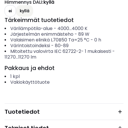
Himmennys DALI
:
kyllä
ei
kyllä
Tärkeimmät tuotetiedot
Värilämpötila-alue
-
4000...4000
K
Järjestelmän enimmäisteho
-
89
W
Valaisimen elinikä L70B50 Ta=25 °C
-
0
h
Värintoistoindeksi
-
80-89
Mitoitettu valovirta IEC 62722-2- 1 mukaisesti
-
11270...11270
lm
Pakkaus ja ehdot
1
kpl
Vakiokäyttötuote
Tuotetiedot