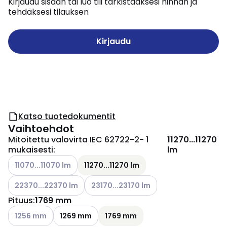
Kirjaudu sisään tai luo tili tarkistaaksesi hinnan ja
tehdäksesi tilauksen
Kirjaudu
Katso tuotedokumentit
Vaihtoehdot
Mitoitettu valovirta IEC 62722-2- 1
11270...11270
mukaisesti
:
lm
Katso käytettävissä olevat vaihtoehdot
11070...11070 lm
11270...11270 lm
Katso käytettävissä olevat vaihtoehdot
Katso käytettävissä olevat vaihtoehdot
22370...22370 lm
23170...23170 lm
Pituus
:
1769 mm
Katso käytettävissä olevat vaihtoehdot
1256 mm
1269 mm
1769 mm