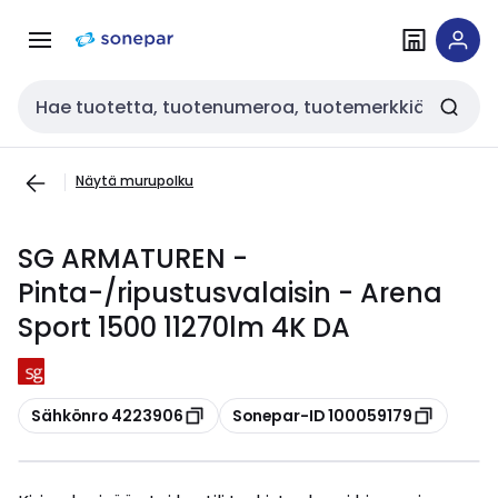
Siirry
Siirry
navigointiin
sisältöön
Haku
Näytä murupolku
SG ARMATUREN -
Pinta-/ripustusvalaisin - Arena
Sport 1500 11270lm 4K DA
Kopioi
Kopioi
Sähkönro 4223906
Sonepar-ID 100059179