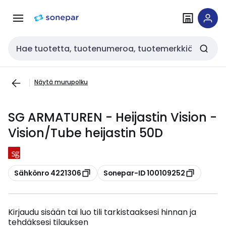
Siirry
Siirry
navigointiin
sisältöön
Haku
Näytä murupolku
SG ARMATUREN - Heijastin Vision -
Vision/Tube heijastin 50D
Kopioi
Kopioi
Sähkönro 4221306
Sonepar-ID 100109252
Kirjaudu sisään tai luo tili tarkistaaksesi hinnan ja
tehdäksesi tilauksen