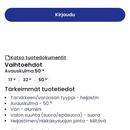
Kirjaudu
Katso tuotedokumentit
Vaihtoehdot
Avauskulma
:
50 °
17 °
32 °
50 °
Tärkeimmät tuotetiedot
Tarvikkeen/varaosan tyyppi
-
heijastin
Avauskulma
-
50
°
Väri
-
alumiini
Valon suunta (suora/epäsuora)
-
suora
Heijastimen/Häikäisysuojan pinta
-
kiiltävä