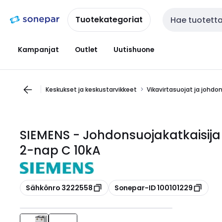
Siirry
Siirry
navigointiin
sisältöön
Tuotekategoriat
Haku
Kampanjat
Outlet
Uutishuone
Keskukset ja keskustarvikkeet
Vikavirtasuojat ja johdo
SIEMENS - Johdonsuojakatkaisija
2-nap C 10kA
Kopioi
Kopioi
Sähkönro 3222558
Sonepar-ID 100101229