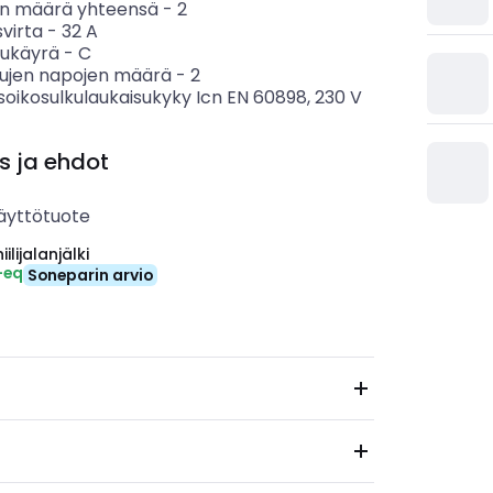
n määrä yhteensä
-
2
svirta
-
32
A
sukäyrä
-
C
tujen napojen määrä
-
2
soikosulkulaukaisukyky Icn EN 60898, 230 V
s ja ehdot
äyttötuote
ilijalanjälki
-eq
Soneparin arvio