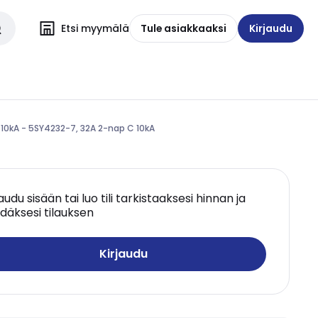
Etsi myymälä
Tule asiakkaaksi
Kirjaudu
 10kA - 5SY4232-7, 32A 2-nap C 10kA
jaudu sisään tai luo tili tarkistaaksesi hinnan ja
däksesi tilauksen
Kirjaudu