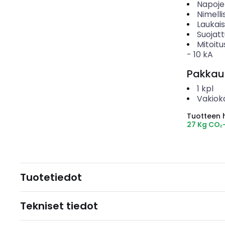
Napoje
Nimelli
Laukai
Suojat
Mitoitu
-
10
kA
Pakkau
1
kpl
Vakiok
Tuotteen hi
27 Kg CO₂
Tuotetiedot
Tekniset tiedot