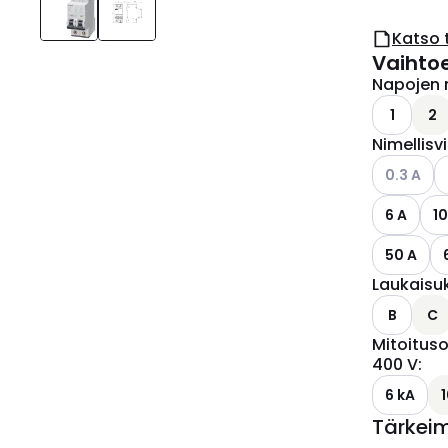
Katso 
Vaihto
Napojen 
1
2
Nimellisv
Katso käyt
0.3 A
6 A
10
50 A
Laukaisu
B
C
Mitoituso
400 V
:
6 kA
Tärkei