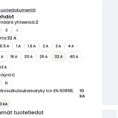
tuotedokumentit
ehdot
määrä yhteensä
:
2
Katso käytettävissä olevat vaihtoehdot
3
4
irta
:
32 A
ettävissä olevat vaihtoehdot
0.5 A
1 A
1.6 A
2 A
3 A
4 A
 A
16 A
20 A
25 A
32 A
40 A
63 A
käyrä
:
C
D
ikosulkulaukaisukyky Icn EN 60898,
10
kA
10 kA
mmät tuotetiedot