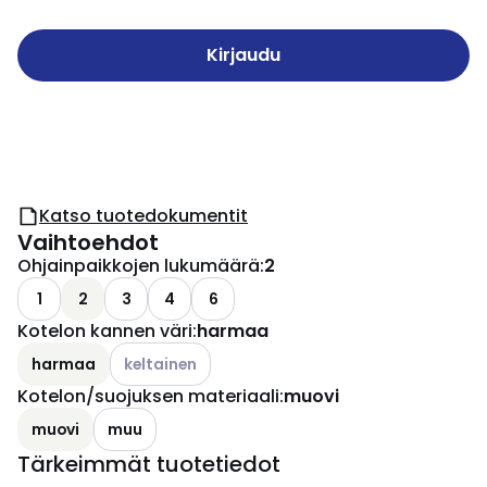
Kirjaudu
Katso tuotedokumentit
Vaihtoehdot
Ohjainpaikkojen lukumäärä
:
2
1
2
3
4
6
Kotelon kannen väri
:
harmaa
Katso käytettävissä olevat vaihtoehdot
harmaa
keltainen
Kotelon/suojuksen materiaali
:
muovi
muovi
muu
Tärkeimmät tuotetiedot