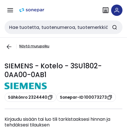
Siirry
Siirry
navigointiin
sisältöön
Haku
Näytä murupolku
SIEMENS - Kotelo - 3SU1802-
0AA00-0AB1
Kopioi
Kopioi
Sähkönro 2324440
Sonepar-ID 100073273
Kirjaudu sisään tai luo tili tarkistaaksesi hinnan ja
tehdäksesi tilauksen