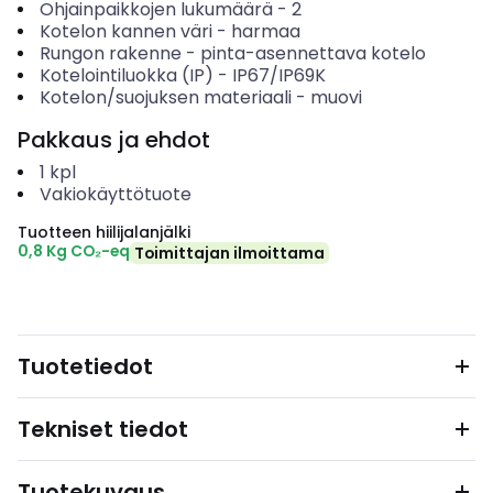
Ohjainpaikkojen lukumäärä
-
2
Kotelon kannen väri
-
harmaa
Rungon rakenne
-
pinta-asennettava kotelo
Kotelointiluokka (IP)
-
IP67/IP69K
Kotelon/suojuksen materiaali
-
muovi
Pakkaus ja ehdot
1
kpl
Vakiokäyttötuote
Tuotteen hiilijalanjälki
0,8 Kg CO₂-eq
Toimittajan ilmoittama
Tuotetiedot
Tekniset tiedot
Tuotekuvaus