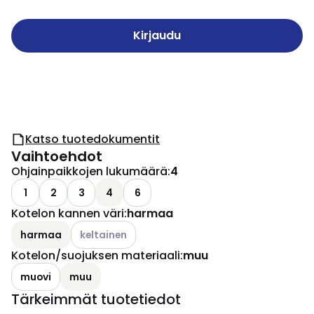
Kirjaudu
Katso tuotedokumentit
Vaihtoehdot
Ohjainpaikkojen lukumäärä
:
4
1
2
3
4
6
Kotelon kannen väri
:
harmaa
Katso käytettävissä olevat vaihtoehdot
harmaa
keltainen
Kotelon/suojuksen materiaali
:
muu
muovi
muu
Tärkeimmät tuotetiedot