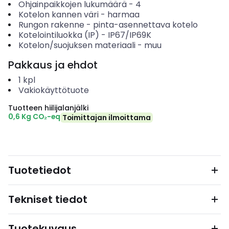
Ohjainpaikkojen lukumäärä
-
4
Kotelon kannen väri
-
harmaa
Rungon rakenne
-
pinta-asennettava kotelo
Kotelointiluokka (IP)
-
IP67/IP69K
Kotelon/suojuksen materiaali
-
muu
Pakkaus ja ehdot
1
kpl
Vakiokäyttötuote
Tuotteen hiilijalanjälki
0,6 Kg CO₂-eq
Toimittajan ilmoittama
Tuotetiedot
Tekniset tiedot
Tuotekuvaus