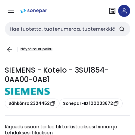
Siirry
Siirry
navigointiin
sisältöön
Haku
Näytä murupolku
SIEMENS - Kotelo - 3SU1854-
0AA00-0AB1
Kopioi
Kopioi
Sähkönro 2324452
Sonepar-ID 100033672
Kirjaudu sisään tai luo tili tarkistaaksesi hinnan ja
tehdäksesi tilauksen