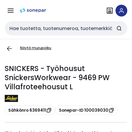
Siirry
Siirry
navigointiin
sisältöön
Haku
Näytä murupolku
SNICKERS - Työhousut
SnickersWorkwear - 9469 PW
Villafroteehousut L
Kopioi
Kopioi
Sähkönro 6369411
Sonepar-ID 100039030