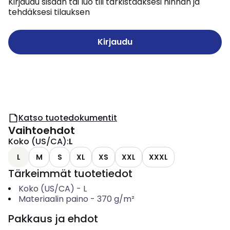
Kirjaudu sisään tai luo tili tarkistaaksesi hinnan ja
tehdäksesi tilauksen
Kirjaudu
Katso tuotedokumentit
Vaihtoehdot
Koko (US/CA)
:
L
L
M
S
XL
XS
XXL
XXXL
Tärkeimmät tuotetiedot
Koko (US/CA)
-
L
Materiaalin paino
-
370
g/m²
Pakkaus ja ehdot