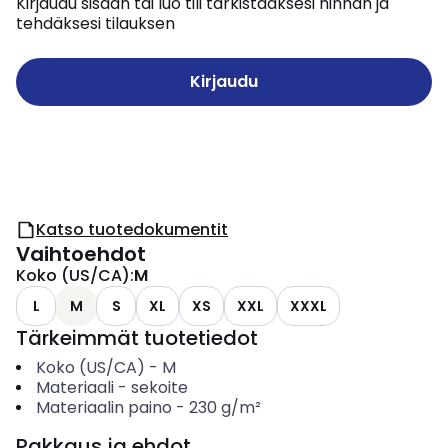
Kirjaudu sisään tai luo tili tarkistaaksesi hinnan ja
tehdäksesi tilauksen
Kirjaudu
Katso tuotedokumentit
Vaihtoehdot
Koko (US/CA)
:
M
L
M
S
XL
XS
XXL
XXXL
Tärkeimmät tuotetiedot
Koko (US/CA)
-
M
Materiaali
-
sekoite
Materiaalin paino
-
230
g/m²
Pakkaus ja ehdot