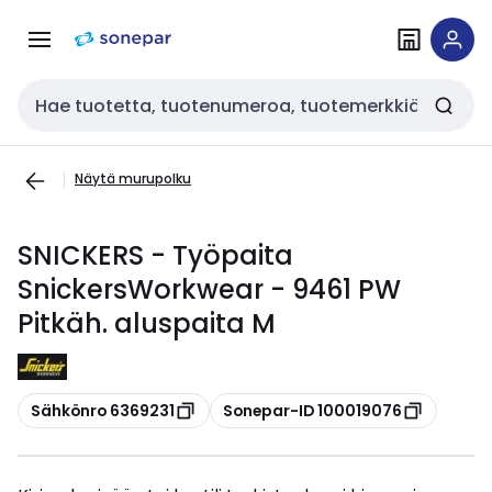
Siirry
Siirry
navigointiin
sisältöön
Haku
Näytä murupolku
SNICKERS - Työpaita
SnickersWorkwear - 9461 PW
Pitkäh. aluspaita M
Kopioi
Kopioi
Sähkönro 6369231
Sonepar-ID 100019076