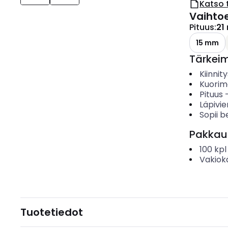
Katso 
Vaihto
Pituus
:
21
15 mm
Tärkei
Kiinnit
Kuorima
Pituus
Läpivi
Sopii b
Pakkau
100
kpl
Vakiok
Tuotetiedot