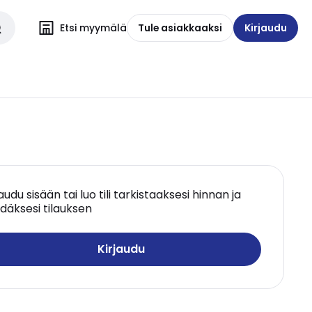
Etsi myymälä
Tule asiakkaaksi
Kirjaudu
jaudu sisään tai luo tili tarkistaaksesi hinnan ja
däksesi tilauksen
Kirjaudu