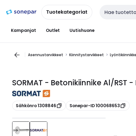
Siirry
Siirry
navigointiin
sisältöön
Tuotekategoriat
Haku
Kampanjat
Outlet
Uutishuone
Asennustarvikkeet
Kiinnitystarvikkeet
Lyöntikiinnikk
SORMAT - Betonikiinnike Al/RST - LN
Kopioi
Kopioi
Sähkönro 1308846
Sonepar-ID 100068653