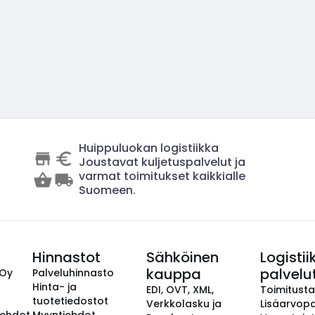
Huippuluokan logistiikka
Joustavat kuljetuspalvelut ja
varmat toimitukset kaikkialle
Suomeen.
Hinnastot
Sähköinen
Logistii
kauppa
palvelu
 Oy
Palveluhinnasto
Hinta- ja
EDI, OVT, XML,
Toimitust
tuotetiedostot
Verkkolasku ja
Lisäarvopa