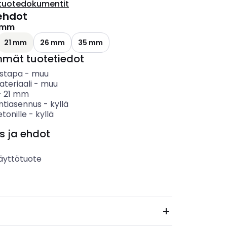
tuotedokumentit
ehdot
 mm
21 mm
26 mm
35 mm
mmät tuotetiedot
ystapa
-
muu
teriaali
-
muu
-
21
mm
entiasennus
-
kyllä
etonille
-
kyllä
s ja ehdot
äyttötuote