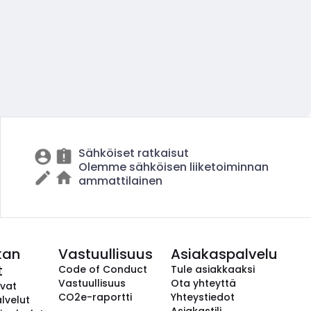
Sähköiset ratkaisut
Olemme sähköisen liiketoiminnan
ammattilainen
kan
Vastuullisuus
Asiakaspalvelu
t
Code of Conduct
Tule asiakkaaksi
Vastuullisuus
Ota yhteyttä
avat
CO2e-raportti
Yhteystiedot
lvelut