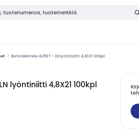
eet
Betonikiinnike Al/RST - LN lyöntiniitti 4,8X21 100kpl
 lyöntiniitti 4,8X21 100kpl
Kir
teh