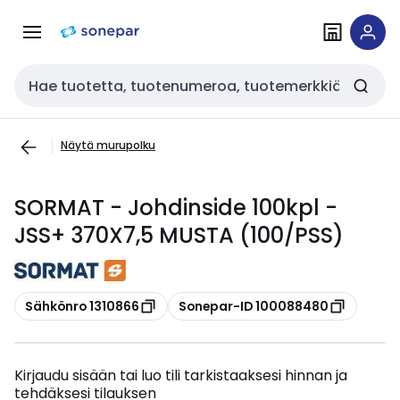
Siirry
Siirry
navigointiin
sisältöön
Haku
Näytä murupolku
SORMAT - Johdinside 100kpl -
JSS+ 370X7,5 MUSTA (100/PSS)
Kopioi
Kopioi
Sähkönro 1310866
Sonepar-ID 100088480
Kirjaudu sisään tai luo tili tarkistaaksesi hinnan ja
tehdäksesi tilauksen