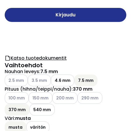
Kirjaudu
Katso tuotedokumentit
Vaihtoehdot
Nauhan leveys
:
7.5 mm
Katso käytettävissä olevat vaihtoehdot
Katso käytettävissä olevat vaihtoehdot
2.5 mm
3.5 mm
4.6 mm
7.5 mm
Pituus (hihna/teippi/nauha)
:
370 mm
Katso käytettävissä olevat vaihtoehdot
Katso käytettävissä olevat vaihtoehdot
Katso käytettävissä olevat vaihtoehdo
Katso käytettävissä oleva
100 mm
150 mm
200 mm
290 mm
370 mm
540 mm
Väri
:
musta
musta
väritön