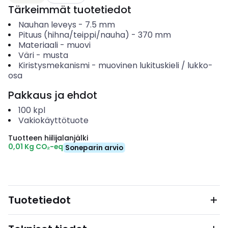
Tärkeimmät tuotetiedot
Nauhan leveys
-
7.5
mm
Pituus (hihna/teippi/nauha)
-
370
mm
Materiaali
-
muovi
Väri
-
musta
Kiristysmekanismi
-
muovinen lukituskieli / lukko-
osa
Pakkaus ja ehdot
100
kpl
Vakiokäyttötuote
Tuotteen hiilijalanjälki
0,01 Kg CO₂-eq
Soneparin arvio
Tuotetiedot