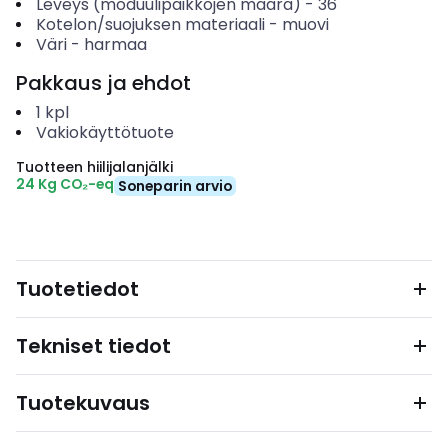
Leveys (moduulipaikkojen määrä)
-
36
Kotelon/suojuksen materiaali
-
muovi
Väri
-
harmaa
Pakkaus ja ehdot
1
kpl
Vakiokäyttötuote
Tuotteen hiilijalanjälki
24 Kg CO₂-eq
Soneparin arvio
Tuotetiedot
Tekniset tiedot
Tuotekuvaus