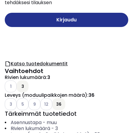
tehdäksesi tilauksen
Kirjaudu
Katso tuotedokumentit
Vaihtoehdot
Rivien lukumäärä
:
3
Katso käytettävissä olevat vaihtoehdot
1
3
Leveys (moduulipaikkojen määrä)
:
36
Katso käytettävissä olevat vaihtoehdot
Katso käytettävissä olevat vaihtoehdot
Katso käytettävissä olevat vaihtoehdot
Katso käytettävissä olevat vaihtoehdot
3
5
9
12
36
Tärkeimmät tuotetiedot
Asennustapa
-
muu
Rivien lukumäärä
-
3