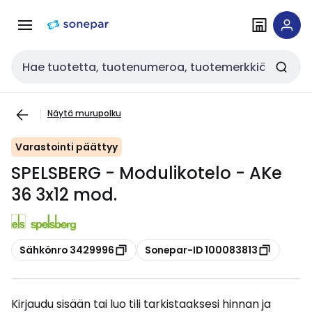
Siirry
Siirry
navigointiin
sisältöön
Haku
Näytä murupolku
Varastointi päättyy
SPELSBERG - Modulikotelo - AKe
36 3x12 mod.
Kopioi
Kopioi
Sähkönro 3429996
Sonepar-ID 100083813
Kirjaudu sisään tai luo tili tarkistaaksesi hinnan ja