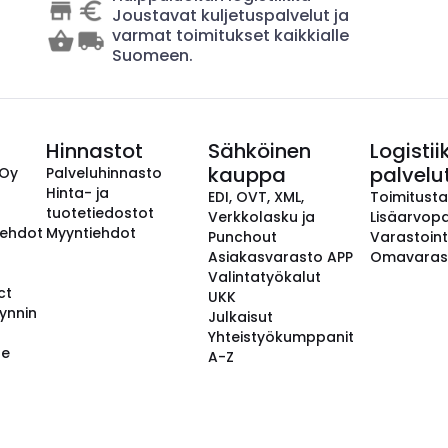
Joustavat kuljetuspalvelut ja
varmat toimitukset kaikkialle
Suomeen.
Hinnastot
Sähköinen
Logistii
kauppa
palvelu
 Oy
Palveluhinnasto
Hinta- ja
EDI, OVT, XML,
Toimitust
tuotetiedostot
Verkkolasku ja
Lisäarvopa
aehdot
Myyntiehdot
Punchout
Varastoint
Asiakasvarasto APP
Omavaras
Valintatyökalut
ct
UKK
ynnin
Julkaisut
Yhteistyökumppanit
se
A-Z