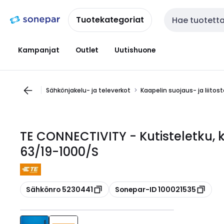
Siirry
Siirry
navigointiin
sisältöön
Tuotekategoriat
Haku
Kampanjat
Outlet
Uutishuone
Sähkönjakelu- ja televerkot
Kaapelin suojaus- ja liitos
TE CONNECTIVITY - Kutisteletku, 
63/19-1000/S
Kopioi
Kopioi
Sähkönro 5230441
Sonepar-ID 100021535