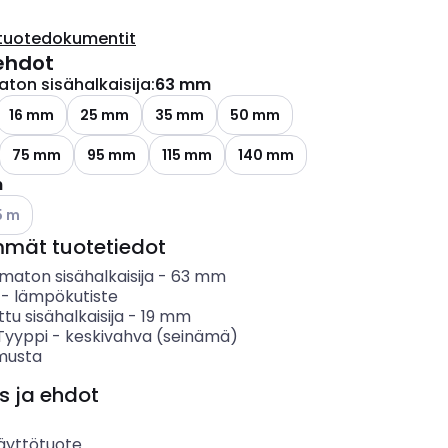
tuotedokumentit
ehdot
ton sisähalkaisija
:
63 mm
16 mm
25 mm
35 mm
50 mm
75 mm
95 mm
115 mm
140 mm
m
so käytettävissä olevat vaihtoehdot
5 m
mmät tuotetiedot
maton sisähalkaisija
-
63
mm
-
lämpökutiste
ttu sisähalkaisija
-
19
mm
 Tyyppi
-
keskivahva (seinämä)
musta
s ja ehdot
äyttötuote