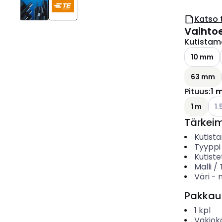
Katso 
Vaihto
Kutistama
10 mm
63 mm
Pituus
:
1 
Kat
1 m
1.
Tärkei
Kutista
Tyyppi
Kutiste
Malli /
Väri
-
Pakkau
1
kpl
Vakiok