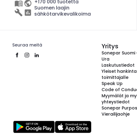
+170 000 tuotetta
Suomen laajin
sähkötarvikevalikoima
Seuraa meitä
Yritys
Sonepar Suomi
Ura
Laskutustiedot
Yleiset hankint
toimittajalle
Speak Up
Code of Condu
Myymälät ja my
yhteystiedot
Sonepar Purpo
Vierailijaohje