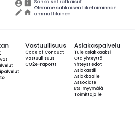
Sähköiset ratkaisut
Olemme sähköisen liiketoiminnan
ammattilainen
kan
Vastuullisuus
Asiakaspalvelu
t
Code of Conduct
Tule asiakkaaksi
Vastuullisuus
Ota yhteyttä
avat
CO2e-raportti
Yhteystiedot
lvelut
Asiakastili
ipalvelut
Asiakkaalle
to
Associate
Etsi myymälä
Toimittajalle