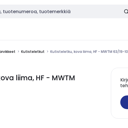
tarvikkeet
Kutisteletkut
Kutisteletku, kova liima, HF - MWTM 63/19-1
kova liima, HF - MWTM
Kir
teh