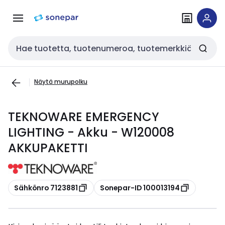
Siirry
Siirry
navigointiin
sisältöön
Haku
Näytä murupolku
TEKNOWARE EMERGENCY
LIGHTING - Akku - W120008
AKKUPAKETTI
Kopioi
Kopioi
Sähkönro 7123881
Sonepar-ID 100013194