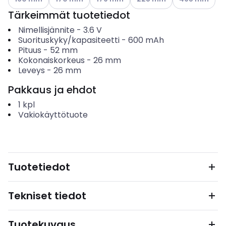
Tärkeimmät tuotetiedot
Nimellisjännite
-
3.6
V
Suorituskyky/kapasiteetti
-
600
mAh
Pituus
-
52
mm
Kokonaiskorkeus
-
26
mm
Leveys
-
26
mm
Pakkaus ja ehdot
1
kpl
Vakiokäyttötuote
Tuotetiedot
Tekniset tiedot
Tuotekuvaus