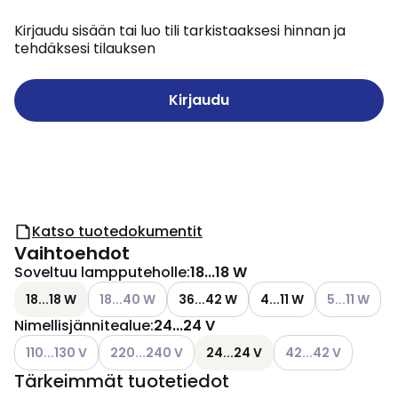
Kirjaudu sisään tai luo tili tarkistaaksesi hinnan ja
tehdäksesi tilauksen
Kirjaudu
Katso tuotedokumentit
Vaihtoehdot
Soveltuu lampputeholle
:
18...18 W
Katso käytettävissä olevat vaihtoehdot
Katso käytet
18...18 W
18...40 W
36...42 W
4...11 W
5...11 W
Nimellisjännitealue
:
24...24 V
Katso käytettävissä olevat vaihtoehdot
Katso käytettävissä olevat vaihtoehdot
Katso käytettävissä
110...130 V
220...240 V
24...24 V
42...42 V
Tärkeimmät tuotetiedot