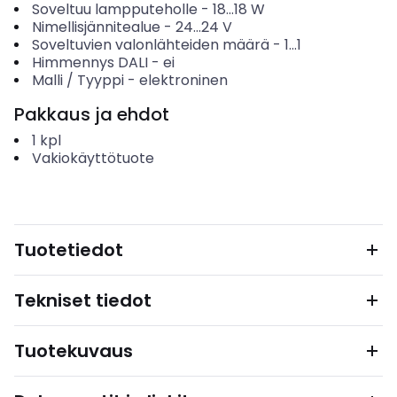
Soveltuu lampputeholle
-
18...18
W
Nimellisjännitealue
-
24...24
V
Soveltuvien valonlähteiden määrä
-
1...1
Himmennys DALI
-
ei
Malli / Tyyppi
-
elektroninen
Pakkaus ja ehdot
1
kpl
Vakiokäyttötuote
Tuotetiedot
Tekniset tiedot
Tuotekuvaus