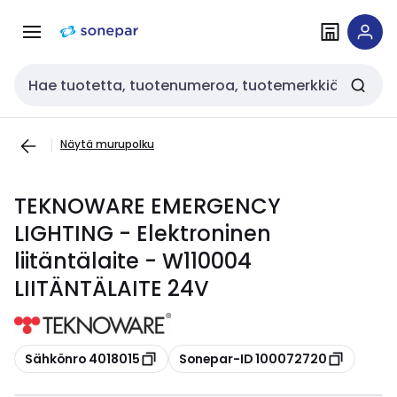
Siirry
Siirry
navigointiin
sisältöön
Haku
Näytä murupolku
TEKNOWARE EMERGENCY
LIGHTING - Elektroninen
liitäntälaite - W110004
LIITÄNTÄLAITE 24V
Kopioi
Kopioi
Sähkönro 4018015
Sonepar-ID 100072720