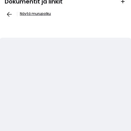
Dokumentit ja linkit
Näytä murupolku