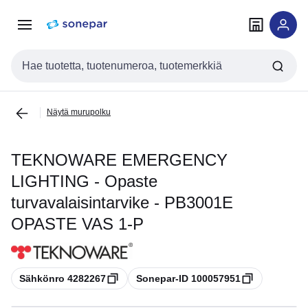
Siirry
Siirry
navigointiin
sisältöön
Haku
Näytä murupolku
TEKNOWARE EMERGENCY
LIGHTING - Opaste
turvavalaisintarvike - PB3001E
OPASTE VAS 1-P
Kopioi
Kopioi
Sähkönro 4282267
Sonepar-ID 100057951