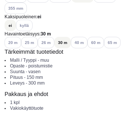
Katso käytettävissä olevat vaihtoehdot
355 mm
Kaksipuoleinen
:
ei
Katso käytettävissä olevat vaihtoehdot
ei
kyllä
Havaintoetäisyys
:
30 m
Katso käytettävissä olevat vaihtoehdot
Katso käytettävissä olevat vaihtoehdot
Katso käytettävissä olevat vaihtoehdot
Katso käytettävissä olevat vaih
Katso käytettävissä ol
Katso käytett
20 m
25 m
26 m
30 m
40 m
60 m
65 m
Tärkeimmät tuotetiedot
Malli / Tyyppi
-
muu
Opaste
-
poistumistie
Suunta
-
vasen
Pituus
-
150
mm
Leveys
-
300
mm
Pakkaus ja ehdot
1
kpl
Vakiokäyttötuote