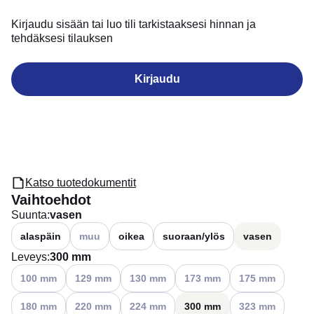
Kirjaudu sisään tai luo tili tarkistaaksesi hinnan ja
tehdäksesi tilauksen
Kirjaudu
Katso tuotedokumentit
Vaihtoehdot
Suunta
:
vasen
Katso käytettävissä olevat vaihtoehdot
alaspäin
muu
oikea
suoraan/ylös
vasen
Leveys
:
300 mm
Katso käytettävissä olevat vaihtoehdot
Katso käytettävissä olevat vaihtoehdot
Katso käytettävissä olevat vaihtoehdot
Katso käytettävissä olevat vaih
Katso käytettäviss
100 mm
129 mm
130 mm
173 mm
175 mm
Katso käytettävissä olevat vaihtoehdot
Katso käytettävissä olevat vaihtoehdot
Katso käytettävissä olevat vaihtoehdot
Katso käytettäviss
180 mm
220 mm
224 mm
300 mm
323 mm