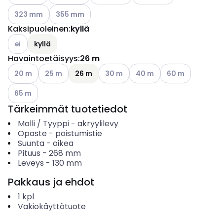
Katso käytettävissä olevat vaihtoehdot
Katso käytettävissä olevat vaihtoehdot
323 mm
355 mm
Kaksipuoleinen
:
kyllä
Katso käytettävissä olevat vaihtoehdot
ei
kyllä
Havaintoetäisyys
:
26 m
Katso käytettävissä olevat vaihtoehdot
Katso käytettävissä olevat vaihtoehdot
Katso käytettävissä olevat vaihtoe
Katso käytettävissä oleva
Katso käytettävi
20 m
25 m
26 m
30 m
40 m
60 m
Katso käytettävissä olevat vaihtoehdot
65 m
Tärkeimmät tuotetiedot
Malli / Tyyppi
-
akryylilevy
Opaste
-
poistumistie
Suunta
-
oikea
Pituus
-
268
mm
Leveys
-
130
mm
Pakkaus ja ehdot
1
kpl
Vakiokäyttötuote