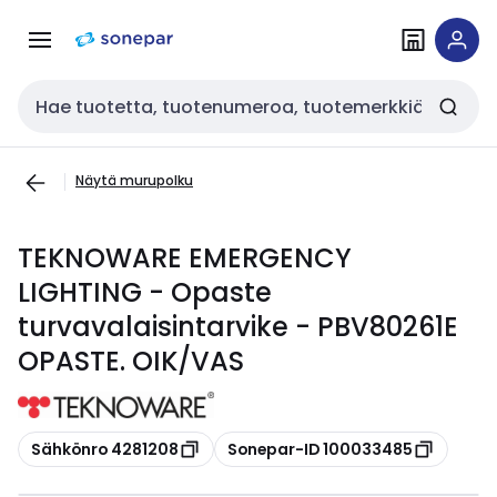
Siirry
Siirry
navigointiin
sisältöön
Haku
Näytä murupolku
TEKNOWARE EMERGENCY
LIGHTING - Opaste
turvavalaisintarvike - PBV80261E
OPASTE. OIK/VAS
Kopioi
Kopioi
Sähkönro 4281208
Sonepar-ID 100033485