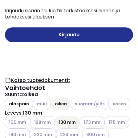
Kirjaudu sisään tai luo tili tarkistaaksesi hinnan ja
tehdäksesi tilauksen
Kirjaudu
Katso tuotedokumentit
Vaihtoehdot
Suunta
:
oikea
Katso käytettävissä olevat vaihtoehdot
Katso käytettävissä olevat vai
Katso käytett
alaspäin
muu
oikea
suoraan/ylös
vasen
Leveys
:
130 mm
Katso käytettävissä olevat vaihtoehdot
Katso käytettävissä olevat vaihtoehdot
Katso käytettävissä olevat
Katso käytettäv
100 mm
129 mm
130 mm
173 mm
175 mm
Katso käytettävissä olevat vaihtoehdot
Katso käytettävissä olevat vaihtoehdot
Katso käytettävissä olevat vaihtoehd
Katso käytettävissä oleva
180 mm
220 mm
224 mm
300 mm