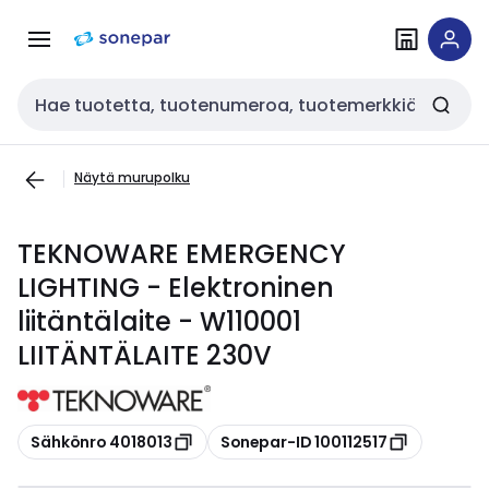
Siirry
Siirry
navigointiin
sisältöön
Haku
Näytä murupolku
TEKNOWARE EMERGENCY
LIGHTING - Elektroninen
liitäntälaite - W110001
LIITÄNTÄLAITE 230V
Kopioi
Kopioi
Sähkönro 4018013
Sonepar-ID 100112517