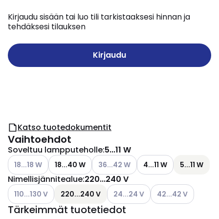
Kirjaudu sisään tai luo tili tarkistaaksesi hinnan ja
tehdäksesi tilauksen
Kirjaudu
Katso tuotedokumentit
Vaihtoehdot
Soveltuu lampputeholle
:
5...11 W
Katso käytettävissä olevat vaihtoehdot
Katso käytettävissä olevat vaihtoeh
18...18 W
18...40 W
36...42 W
4...11 W
5...11 W
Nimellisjännitealue
:
220...240 V
Katso käytettävissä olevat vaihtoehdot
Katso käytettävissä olevat vaih
Katso käytettävissä
110...130 V
220...240 V
24...24 V
42...42 V
Tärkeimmät tuotetiedot