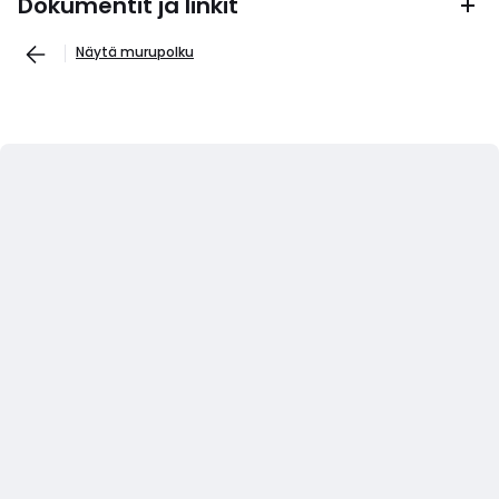
Dokumentit ja linkit
Näytä murupolku