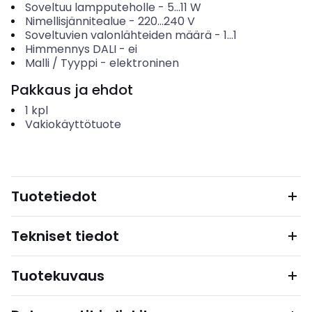
Soveltuu lampputeholle
-
5...11
W
Nimellisjännitealue
-
220...240
V
Soveltuvien valonlähteiden määrä
-
1...1
Himmennys DALI
-
ei
Malli / Tyyppi
-
elektroninen
Pakkaus ja ehdot
1
kpl
Vakiokäyttötuote
Tuotetiedot
Tekniset tiedot
Tuotekuvaus