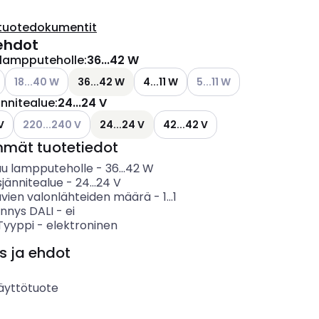
tuotedokumentit
ehdot
 lampputeholle
:
36...42 W
Katso käytettävissä olevat vaihtoehdot
Katso käytettävissä oleva
18...40 W
36...42 W
4...11 W
5...11 W
ännitealue
:
24...24 V
Katso käytettävissä olevat vaihtoehdot
V
220...240 V
24...24 V
42...42 V
mmät tuotetiedot
uu lampputeholle
-
36...42
W
sjännitealue
-
24...24
V
uvien valonlähteiden määrä
-
1...1
nnys DALI
-
ei
 Tyyppi
-
elektroninen
s ja ehdot
äyttötuote