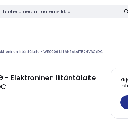
ektroninen liitäntälaite - W110006 LIITÄNTÄLAITE 24VAC/DC
Elektroninen liitäntälaite
Kir
DC
teh