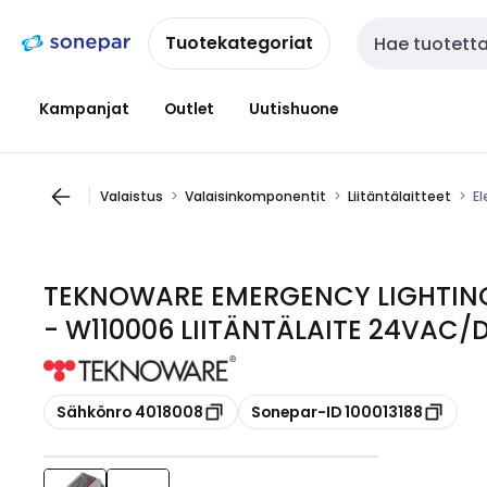
Siirry
Siirry
navigointiin
sisältöön
Tuotekategoriat
Haku
Kampanjat
Outlet
Uutishuone
Valaistus
Valaisinkomponentit
Liitäntälaitteet
El
TEKNOWARE EMERGENCY LIGHTING - 
- W110006 LIITÄNTÄLAITE 24VAC/
Kopioi
Kopioi
Sähkönro 4018008
Sonepar-ID 100013188