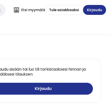
Etsi myymälä
Tule asiakkaaksi
Kirjaudu
jaudu sisään tai luo tili tarkistaaksesi hinnan ja
däksesi tilauksen
Kirjaudu