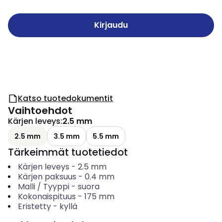
Kirjaudu
Katso tuotedokumentit
Vaihtoehdot
Kärjen leveys
:
2.5 mm
2.5 mm
3.5 mm
5.5 mm
Tärkeimmät tuotetiedot
Kärjen leveys
-
2.5
mm
Kärjen paksuus
-
0.4
mm
Malli / Tyyppi
-
suora
Kokonaispituus
-
175
mm
Eristetty
-
kyllä