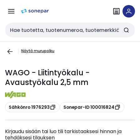
Siirry
Siirry
navigointiin
sisältöön
Haku
Näytä murupolku
WAGO - Liitintyökalu -
Avaustyökalu 2,5 mm
Kopioi
Kopioi
Sähkönro 1976293
Sonepar-ID 100016824
Kirjaudu sisään tai luo tili tarkistaaksesi hinnan ja
tehdäksesi tilauksen