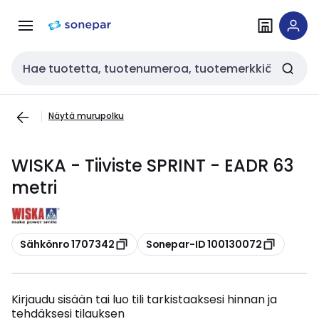
Siirry
Siirry
navigointiin
sisältöön
Haku
Näytä murupolku
WISKA - Tiiviste SPRINT - EADR 63
metri
Kopioi
Kopioi
Sähkönro 1707342
Sonepar-ID 100130072
Kirjaudu sisään tai luo tili tarkistaaksesi hinnan ja
tehdäksesi tilauksen