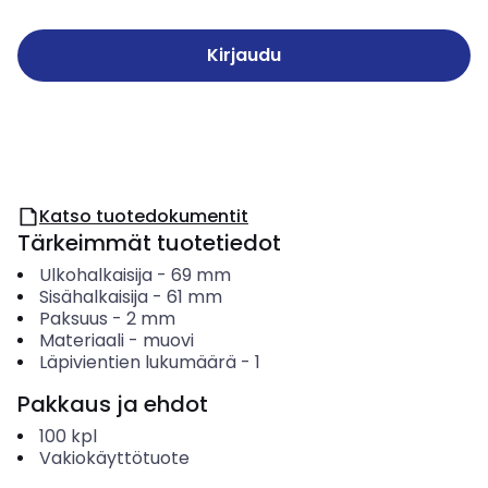
Kirjaudu
Katso tuotedokumentit
Tärkeimmät tuotetiedot
Ulkohalkaisija
-
69
mm
Sisähalkaisija
-
61
mm
Paksuus
-
2
mm
Materiaali
-
muovi
Läpivientien lukumäärä
-
1
Pakkaus ja ehdot
100
kpl
Vakiokäyttötuote