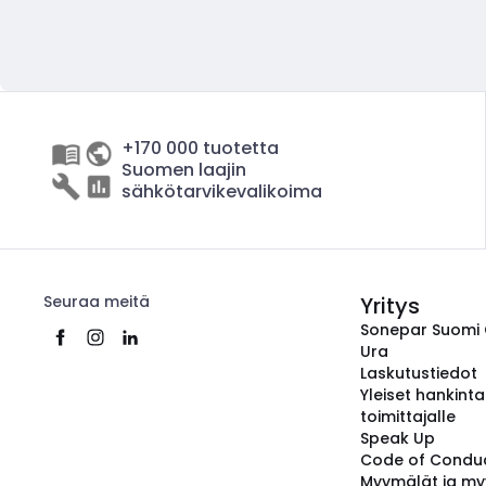
+170 000 tuotetta
Suomen laajin
sähkötarvikevalikoima
Seuraa meitä
Yritys
Sonepar Suomi
Ura
Laskutustiedot
Yleiset hankint
toimittajalle
Speak Up
Code of Condu
Myymälät ja my