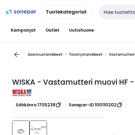
Siirry
Siirry
navigointiin
sisältöön
Tuotekategoriat
Haku
Kampanjat
Outlet
Uutishuone
Asennustarvikkeet
Tiivistystarvikkeet
Vastamutteri
WISKA - Vastamutteri muovi HF 
Kopioi
Kopioi
Sähkönro 1705238
Sonepar-ID 100110202