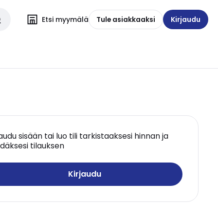
Etsi myymälä
Tule asiakkaaksi
Kirjaudu
jaudu sisään tai luo tili tarkistaaksesi hinnan ja
däksesi tilauksen
Kirjaudu