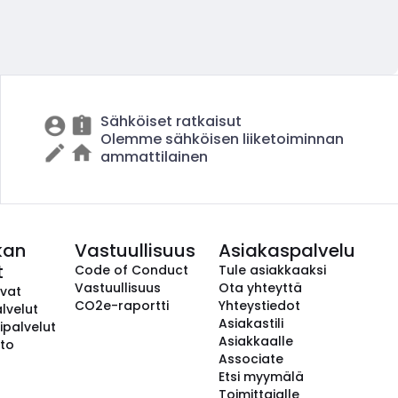
Sähköiset ratkaisut
Olemme sähköisen liiketoiminnan
ammattilainen
kan
Vastuullisuus
Asiakaspalvelu
t
Code of Conduct
Tule asiakkaaksi
Vastuullisuus
Ota yhteyttä
avat
CO2e-raportti
Yhteystiedot
lvelut
Asiakastili
ipalvelut
Asiakkaalle
to
Associate
Etsi myymälä
Toimittajalle