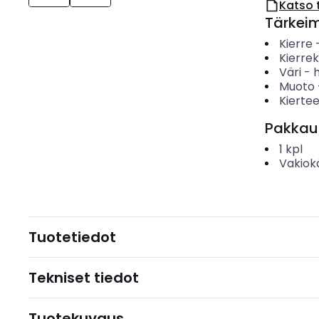
Katso 
Tärkei
Kierre
Kierre
Väri
-
Muoto
Kierte
Pakkau
1
kpl
Vakiok
Tuotetiedot
Tekniset tiedot
Tuotekuvaus