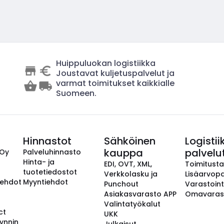
Huippuluokan logistiikka
Joustavat kuljetuspalvelut ja
varmat toimitukset kaikkialle
Suomeen.
Hinnastot
Sähköinen
Logistii
kauppa
palvelu
 Oy
Palveluhinnasto
Hinta- ja
EDI, OVT, XML,
Toimitust
tuotetiedostot
Verkkolasku ja
Lisäarvopa
aehdot
Myyntiehdot
Punchout
Varastoint
Asiakasvarasto APP
Omavaras
Valintatyökalut
ct
UKK
ynnin