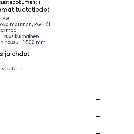
tuotedokumentit
mmät tuotetiedot
-
PG
koko metrinen/PG
-
21
harmaa
-
kuusikulmainen
en nousu
-
1.588
mm
s ja ehdot
äyttötuote