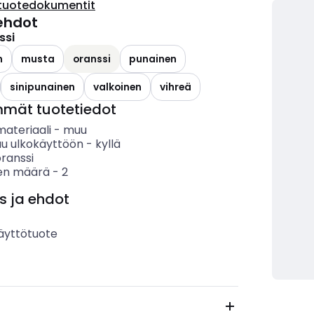
tuotedokumentit
ehdot
ssi
n
musta
oranssi
punainen
sinipunainen
valkoinen
vihreä
mmät tuotetiedot
materiaali
-
muu
uu ulkokäyttöön
-
kyllä
ranssi
en määrä
-
2
s ja ehdot
äyttötuote