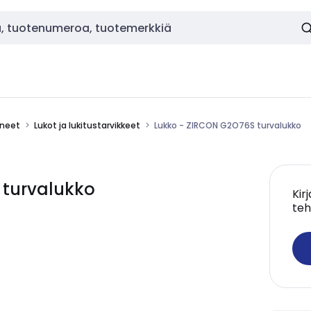
ineet
Lukot ja lukitustarvikkeet
Lukko - ZIRCON G2O76S turvalukko
 turvalukko
Kir
teh