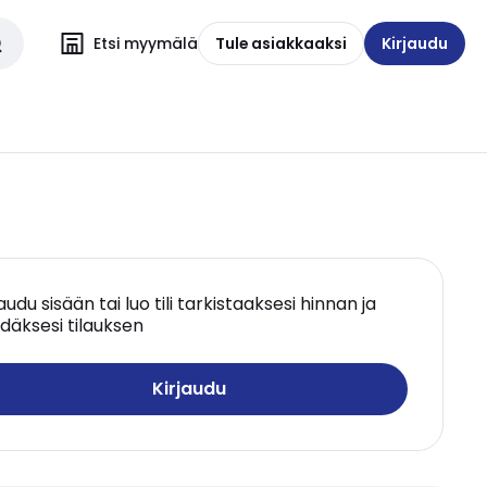
Etsi myymälä
Tule asiakkaaksi
Kirjaudu
jaudu sisään tai luo tili tarkistaaksesi hinnan ja
däksesi tilauksen
Kirjaudu