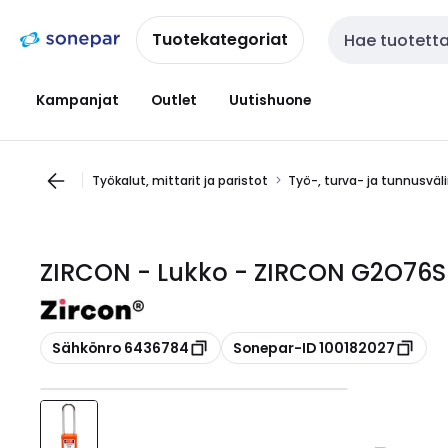
Siirry
Siirry
navigointiin
sisältöön
Tuotekategoriat
Haku
Kampanjat
Outlet
Uutishuone
Työkalut, mittarit ja paristot
Työ-, turva- ja tunnusväl
ZIRCON - Lukko - ZIRCON G2O76S
Kopioi
Kopioi
Sähkönro 6436784
Sonepar-ID 100182027