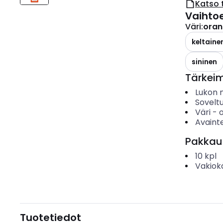
Katso 
Vaihto
Väri
:
oran
keltaine
sininen
Tärkei
Lukon 
Sovelt
Väri
-
o
Avaint
Pakkau
10
kpl
Vakiok
Tuotetiedot