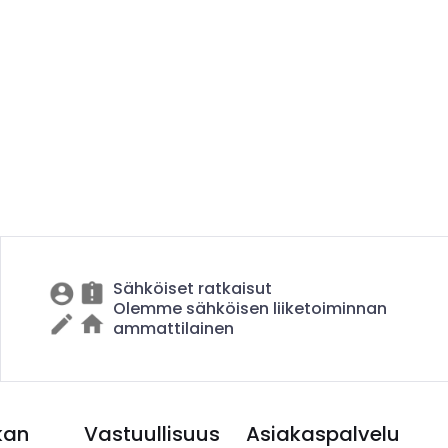
Sähköiset ratkaisut
Olemme sähköisen liiketoiminnan
ammattilainen
kan
Vastuullisuus
Asiakaspalvelu