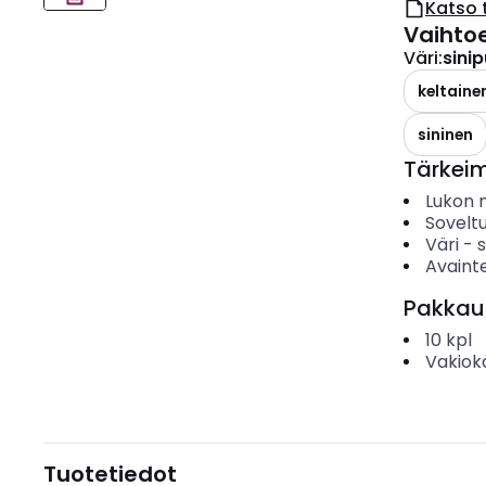
Katso 
Vaihto
Väri
:
sini
keltaine
sininen
Tärkei
Lukon 
Sovelt
Väri
-
s
Avaint
Pakkau
10
kpl
Vakiok
Tuotetiedot