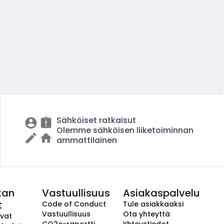
Sähköiset ratkaisut
Olemme sähköisen liiketoiminnan
ammattilainen
kan
Vastuullisuus
Asiakaspalvelu
t
Code of Conduct
Tule asiakkaaksi
Vastuullisuus
Ota yhteyttä
avat