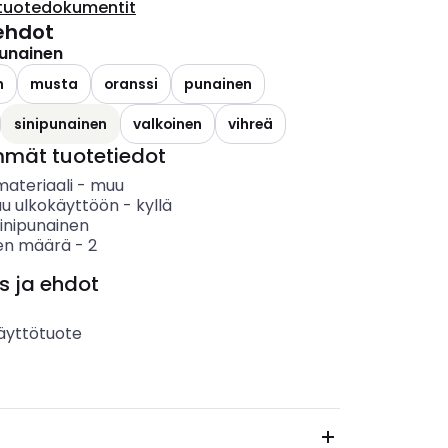
tuotedokumentit
ehdot
punainen
n
musta
oranssi
punainen
sinipunainen
valkoinen
vihreä
mmät tuotetiedot
materiaali
-
muu
uu ulkokäyttöön
-
kyllä
inipunainen
en määrä
-
2
s ja ehdot
äyttötuote