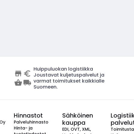
Huippuluokan logistiikka
Joustavat kuljetuspalvelut ja
varmat toimitukset kaikkialle
Suomeen.
Hinnastot
Sähköinen
Logistii
kauppa
palvelu
 Oy
Palveluhinnasto
Hinta- ja
EDI, OVT, XML,
Toimitust