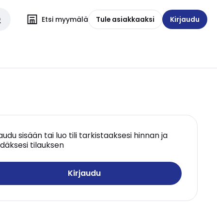
Etsi myymälä
Tule asiakkaaksi
Kirjaudu
jaudu sisään tai luo tili tarkistaaksesi hinnan ja
däksesi tilauksen
Kirjaudu