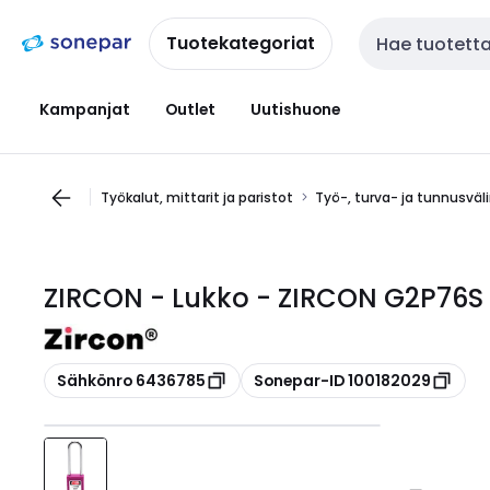
Siirry
Siirry
navigointiin
sisältöön
Tuotekategoriat
Haku
Kampanjat
Outlet
Uutishuone
Työkalut, mittarit ja paristot
Työ-, turva- ja tunnusväl
ZIRCON - Lukko - ZIRCON G2P76S
Kopioi
Kopioi
Sähkönro 6436785
Sonepar-ID 100182029