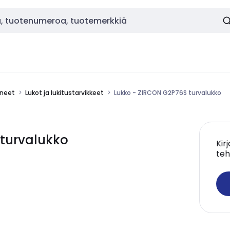
ineet
Lukot ja lukitustarvikkeet
Lukko - ZIRCON G2P76S turvalukko
 turvalukko
Kir
teh