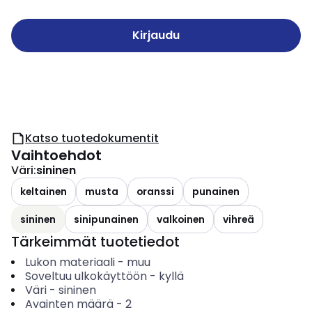
Kirjaudu
Katso tuotedokumentit
Vaihtoehdot
Väri
:
sininen
keltainen
musta
oranssi
punainen
sininen
sinipunainen
valkoinen
vihreä
Tärkeimmät tuotetiedot
Lukon materiaali
-
muu
Soveltuu ulkokäyttöön
-
kyllä
Väri
-
sininen
Avainten määrä
-
2