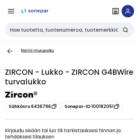
Siirry
Siirry
navigointiin
sisältöön
Haku
Näytä murupolku
ZIRCON - Lukko - ZIRCON G4BWire
turvalukko
Kopioi
Kopioi
Sähkönro 6436796
Sonepar-ID 100182051
Kirjaudu sisään tai luo tili tarkistaaksesi hinnan ja
tehdäksesi tilauksen