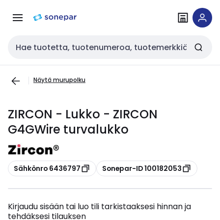
Siirry
Siirry
navigointiin
sisältöön
Haku
Näytä murupolku
ZIRCON - Lukko - ZIRCON
G4GWire turvalukko
Kopioi
Kopioi
Sähkönro 6436797
Sonepar-ID 100182053
Kirjaudu sisään tai luo tili tarkistaaksesi hinnan ja
tehdäksesi tilauksen