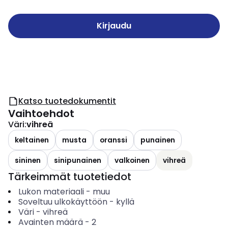
Kirjaudu
Katso tuotedokumentit
Vaihtoehdot
Väri
:
vihreä
keltainen
musta
oranssi
punainen
sininen
sinipunainen
valkoinen
vihreä
Tärkeimmät tuotetiedot
Lukon materiaali
-
muu
Soveltuu ulkokäyttöön
-
kyllä
Väri
-
vihreä
Avainten määrä
-
2