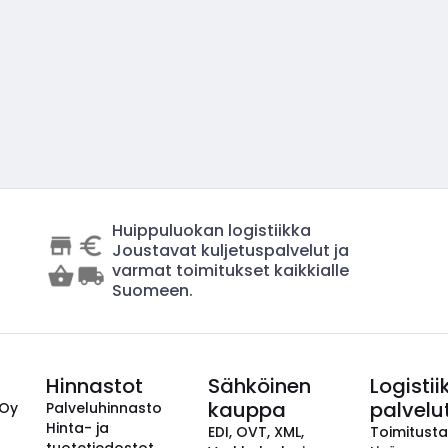
Huippuluokan logistiikka
Joustavat kuljetuspalvelut ja
varmat toimitukset kaikkialle
Suomeen.
Hinnastot
Sähköinen
Logistii
kauppa
palvelu
 Oy
Palveluhinnasto
Hinta- ja
EDI, OVT, XML,
Toimitust