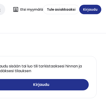
Etsi myymälä
Tule asiakkaaksi
Kirjaudu
jaudu sisään tai luo tili tarkistaaksesi hinnan ja
däksesi tilauksen
Kirjaudu