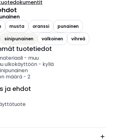
tuotedokumentit
ehdot
punainen
n
musta
oranssi
punainen
sinipunainen
valkoinen
vihreä
mmät tuotetiedot
materiaali
-
muu
uu ulkokäyttöön
-
kyllä
inipunainen
en määrä
-
2
s ja ehdot
äyttötuote