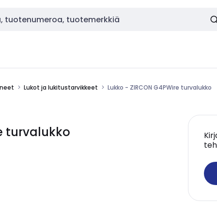
ineet
Lukot ja lukitustarvikkeet
Lukko - ZIRCON G4PWire turvalukko
e turvalukko
Kir
teh