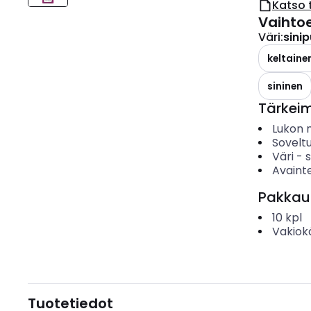
Katso 
Vaihto
Väri
:
sini
keltaine
sininen
Tärkei
Lukon 
Sovelt
Väri
-
s
Avaint
Pakkau
10
kpl
Vakiok
Tuotetiedot