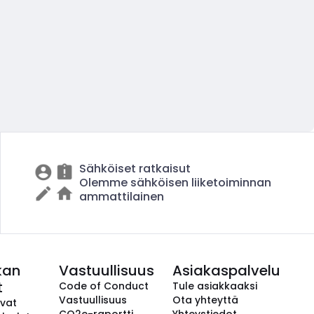
Sähköiset ratkaisut
Olemme sähköisen liiketoiminnan
ammattilainen
kan
Vastuullisuus
Asiakaspalvelu
t
Code of Conduct
Tule asiakkaaksi
Vastuullisuus
Ota yhteyttä
avat