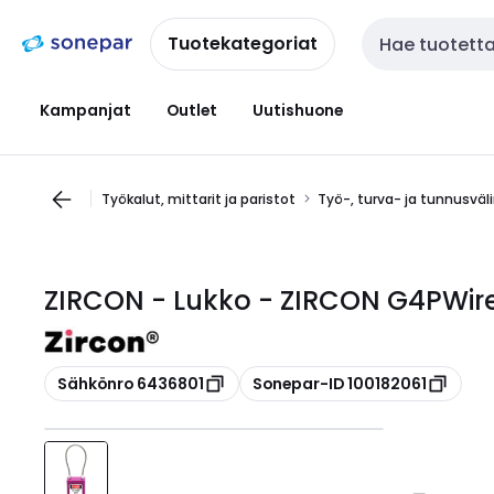
Siirry
Siirry
navigointiin
sisältöön
Tuotekategoriat
Haku
Kampanjat
Outlet
Uutishuone
Työkalut, mittarit ja paristot
Työ-, turva- ja tunnusväl
ZIRCON - Lukko - ZIRCON G4PWir
Kopioi
Kopioi
Sähkönro 6436801
Sonepar-ID 100182061